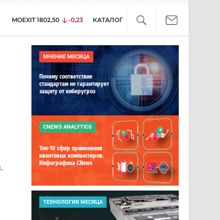
MOEXIT
1802,50
-0,23
КАТАЛОГ
МНЕНИЕ МЕСЯЦА
Почему соответствие
стандартам не гарантирует
защиту от киберугроз
CNEWS ANALYTICS
Топ-10 сфер применения
квантовых компьютеров.
Инфографика CNews
.
ТЕХНОЛОГИЯ МЕСЯЦА