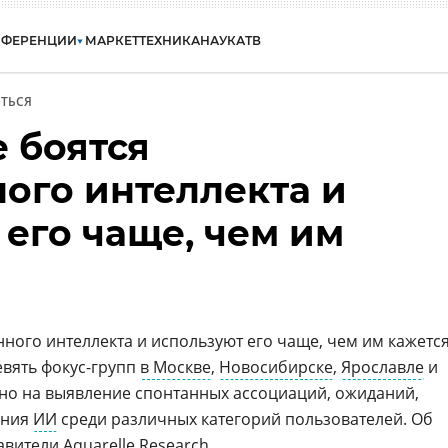
НФЕРЕНЦИИ
МАРКЕТ
ТЕХНИКА
НАУКА
ТВ
ТЬСЯ
 боятся
ного интеллекта и
его чаще, чем им
нного интеллекта и используют его чаще, чем им кажется
вять фокус-групп
в Москве
,
Новосибирске
,
Ярославле
и
ено на выявление спонтанных ассоциаций, ожиданий,
ания
ИИ
среди различных категорий пользователей. Об
авители
Aquarelle Research
.