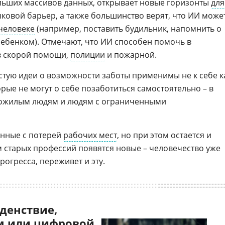
ьших массивов данных, открывает новые горизонты
для
ковой барьер, а также большинство верят, что ИИ може
человеке
(например, поставить будильник, напомнить о
 ребенком). Отмечают, что ИИ способен помочь в
ов скорой помощи,
полиции
и пожарной.
астую идеи о возможности заботы применимы не к себе к
орые не могут о себе позаботиться самостоятельно – в
пожилым людям и людям с ограниченными
анные с потерей
рабочих мест
, но при этом остается и
м старых профессий появятся новые – человечество уже
огресса, переживет и эту.
денствие,
 или цифровой