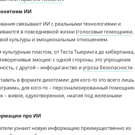
понятием ИИ
ования связывают ИИ с реальными технологиями и
киваются в повседневной жизни (
голосовые помощники
,
овой культуры и эмоциональным отношением.
 культурным пластом, от Теста Тьюринга до киберпанка,
тиворечивые эмоции: с одной стороны, это упрощение
ность, с другой – инфоцыганство и
угроза безопасности
.
авить в формате дихотомии: для кого-то это всего лишь
ограмм», для кого-то – персонализированный помощник
ых – живое, одухотворенное, «магия под железными
ормации про ИИ
ователи узнают новую информацию преимущественно из