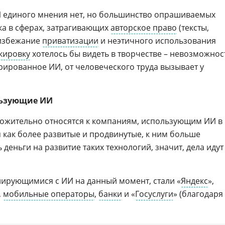
И единого мнения нет, но большинство опрашиваемых
ка в сферах, затрагивающих
авторское право
(тексты,
 избежание
приватизации
и неэтичного использования
кировку
хотелось бы видеть в творчестве – невозможнос
рированное ИИ, от человеческого труда вызывает у
льзующие ИИ
ожительно относятся к компаниям, использующим ИИ в
 как более развитые и продвинутые, к ним больше
 деньги на развитие таких технологий, значит, дела идут
ирующимися с ИИ на данный момент, стали «
Яндекс
»,
,
мобильные операторы
,
банки
и «
Госуслуги
» (благодаря