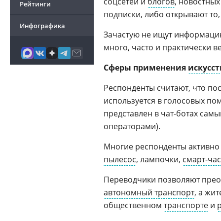
соцсетей и
блогов
, новостны
Рейтинги
подписки, либо открывают то
Инфографика
Зачастую не ищут информацию
много, часто и практически ве
Сферы применения
искусст
Респонденты считают, что пос
используется в голосовых по
представлен в чат-ботах сам
операторами).
Многие респонденты активно 
пылесос
, лампочки,
смарт-ча
Переводчики позволяют прео
автономный транспорт
, а жи
общественном
транспорте
и