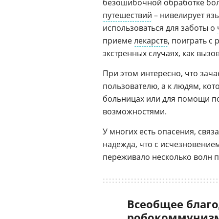
безошибочной обработке бол
путешествий
– нивелирует язы
использоваться для заботы о
приеме
лекарств
, поиграть с
экстренных случаях, как выз
При этом интересно, что зач
пользователю, а к людям, кот
больницах или для помощи 
возможностями.
У многих есть опасения, связ
надежда, что с исчезновение
переживало несколько волн пр
Всеобщее благо
робокоммунизм