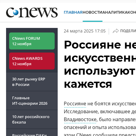
ГЛАВНАЯ
НОВОСТИ
АНАЛИТИКА
КО
|
24 марта 2025 17:05
ПОДЕЛИ
CNews FORUM
Россияне не
12 ноября
искусствен
CNews AWARDS
12 ноября
используют 
30 лет рынку ERP
кажется
в России
Главные
Россияне
не боятся искусстве
ИТ-сценарии
2026
Исследование, включавшее де
10 лет российского
Владивостоке
, было направл
бэкапа
опасений и опыта использов
этом CNews сообщили предст
Российские ПАКи