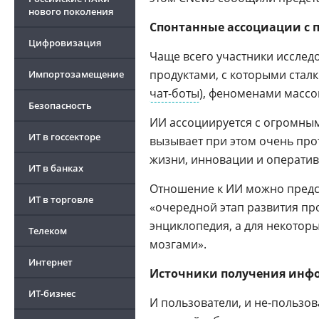
нового поколения
Спонтанные ассоциации с 
Цифровизация
Чаще всего участники исслед
продуктами, с которыми стал
Импортозамещение
чат-боты
), феноменами масс
Безопасность
ИИ ассоциируется с огромным
ИТ в госсекторе
вызывает при этом очень про
жизни, инновации и оператив
ИТ в банках
Отношение к ИИ можно предст
ИТ в торговле
«очередной этап развития пр
энциклопедия, а для некотор
Телеком
мозгами».
Интернет
Источники получения инф
ИТ-бизнес
И пользователи, и не-польз