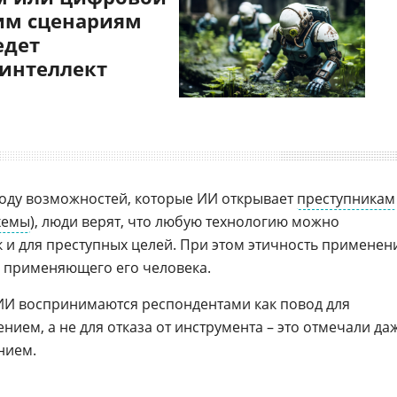
им сценариям
едет
 интеллект
воду возможностей, которые ИИ открывает
преступникам
хемы
), люди верят, что любую технологию можно
ак и для преступных целей. При этом этичность применен
применяющего его человека.
ИИ воспринимаются респондентами как повод для
ием, а не для отказа от инструмента – это отмечали да
ением.