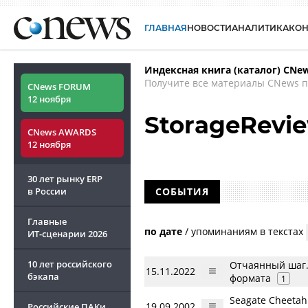
ГЛАВНАЯ
НОВОСТИ
АНАЛИТИКА
КО
Индексная книга (каталог) CNe
Получите все материалы CNews п
CNews FORUM
12 ноября
StorageRevi
CNews AWARDS
12 ноября
30 лет рынку ERP
в России
СОБЫТИЯ
Главные
по дате
/
упоминаниям в текстах
ИТ-сценарии
2026
10 лет российского
Отчаянный шаг.
15.11.2022
бэкапа
формата
1
Seagate Cheeta
19.09.2002
Российские ПАКи