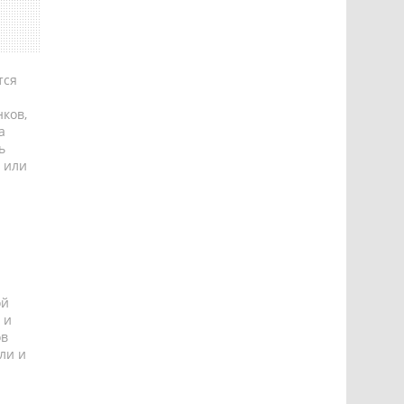
тся
ков,
а
ь
 или
ой
 и
ов
ли и