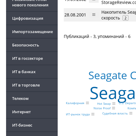
StorageReview.
нового поколения
Накопитель Sea
28.08.2001
скорость
Цифровизация
2
Импортозамещение
Публикаций - 3, упоминаний - 6
Безопасность
ИТ в госсекторе
Seagate 
ИТ в банках
Seaga
ИТ в торговле
Телеком
Калифорния
U.S. Depar
Hot Swap
Noise Proof
Комп
Интернет
Судебная власть
ИТ-рынок труда
ИТ-бизнес