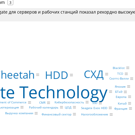
com
3
gate для серверов и рабочих станций показал рекордно высоку
Blacklist
СХД
Cheetah
HDD
TCO
Скоттс-Вэлли
te Technology
Япония
БТиЭ
Европа
Кибербезопасность
tment of Commerce
CMR
SSD
Китай
ьютеризация
Рабочий календарь
ЦОД
Seagate Exos HDD
Франция
Выручка компании
Финансовый сектор
Налогообложение