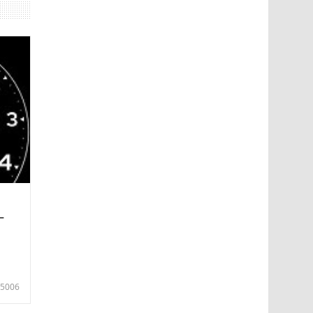
—
5006