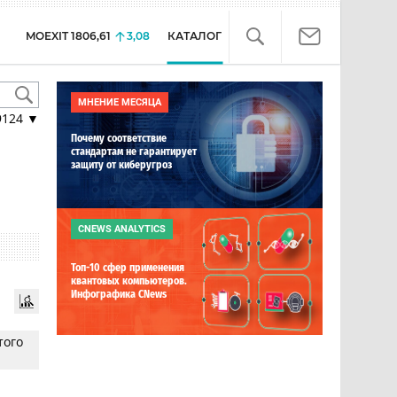
MOEXIT
1806,61
3,08
КАТАЛОГ
МНЕНИЕ МЕСЯЦА
9124
▼
Почему соответствие
стандартам не гарантирует
защиту от киберугроз
CNEWS ANALYTICS
Топ-10 сфер применения
квантовых компьютеров.
Инфографика CNews
того