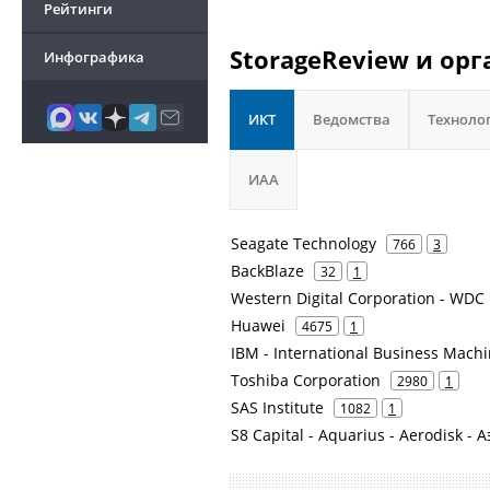
Рейтинги
StorageReview и ор
Инфографика
ИКТ
Ведомства
Техноло
ИАА
Seagate Technology
766
3
BackBlaze
32
1
Western Digital Corporation - WDC
Huawei
4675
1
IBM - International Business Mach
Toshiba Corporation
2980
1
SAS Institute
1082
1
S8 Capital - Aquarius - Aerodisk 