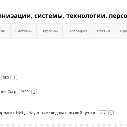
ганизации, системы, технологии, перс
гии
Системы
Персоны
География
Статьи
Пре
589
1
ines Corp
9699
1
- Аэродиск НИЦ - Научно-исследовательский центр
207
1