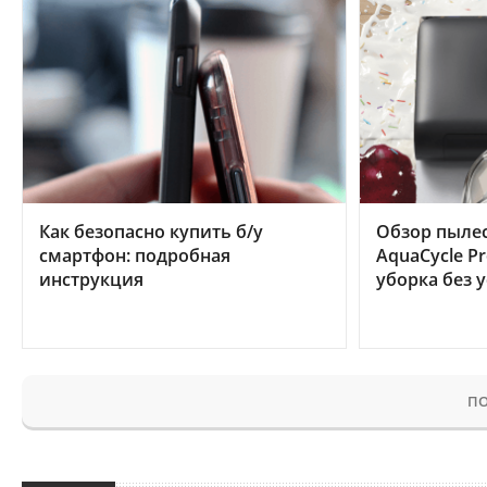
Как безопасно купить б/у
Обзор пылес
смартфон: подробная
AquaCycle Pr
инструкция
уборка без 
ПО