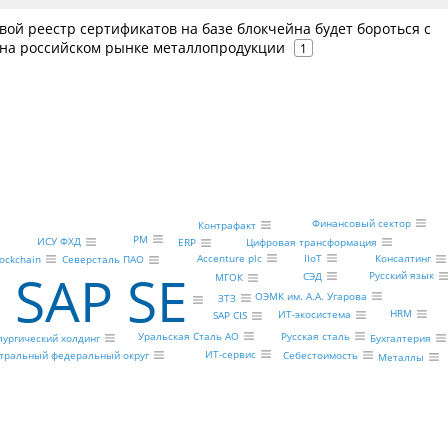
ой реестр сертификатов на базе блокчейна будет бороться с
на российском рынке металлопродукции
1
Финансовый сектор
Контрафакт
PM
ИСУ ФХД
Цифровая трансформация
ERP
Accenture plc
IIoT
Консалтинг
lockchain
Северсталь ПАО
SAP SE
Русский язык
СЭД
МГОК
ОЭМК им. А.А. Угарова
ЗТЗ
HRM
ИТ-экосистема
SAP CIS
Русская сталь
Уральская Сталь АО
лургический холдинг
Бухгалтерия
ИТ-сервис
Себестоимость
тральный федеральный округ
Металлы