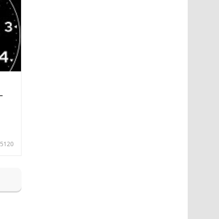
—
5120