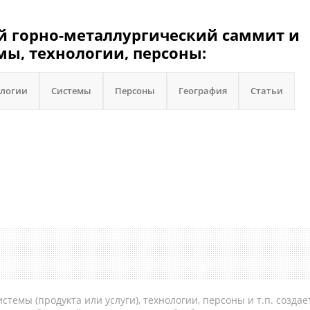
 горно-металлургический саммит и
мы, технологии, персоны:
ологии
Системы
Персоны
География
Статьи
темы (продукта или услуги), технологии, персоны и т.п. создае