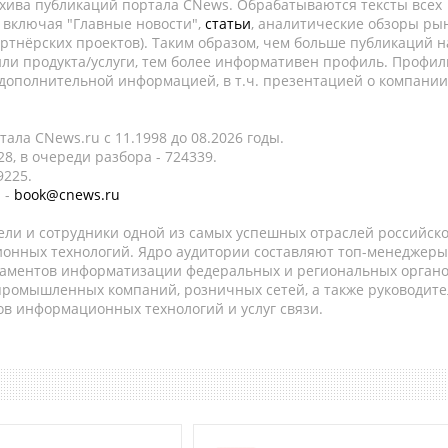
рхива публикаций портала CNews. Обрабатываются тексты всех
, включая "Главные новости",
статьи
, аналитические обзоры рын
ртнёрских проектов). Таким образом, чем больше публикаций н
ли продукта/услуги, тем более информативен профиль. Профил
 дополнительной информацией, в т.ч. презентацией о компании
ала CNews.ru c 11.1998 до 08.2026 годы.
8, в очереди разбора - 724339.
9225.
 -
book@cnews.ru
ели и сотрудники одной из самых успешных отраслей российск
онных технологий. Ядро аудитории составляют топ-менеджеры
таментов информатизации федеральных и региональных орган
 промышленных компаний, розничных сетей, а также руководите
в информационных технологий и услуг связи.