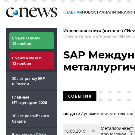
ГЛАВНАЯ
НОВОСТИ
АНАЛИТИКА
КО
Индексная книга (каталог) CNe
Получите все материалы CNews п
CNews FORUM
12 ноября
SAP Междун
CNews AWARDS
12 ноября
металлурги
30 лет рынку ERP
в России
СОБЫТИЯ
Главные
ИТ-сценарии
2026
по дате
/
упоминаниям в текстах
10 лет российского
бэкапа
Металлоинвест 
16.09.2019
процессами
Российские ПАКи
1