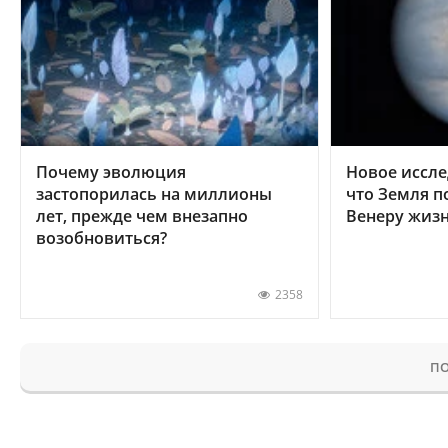
Почему эволюция
Новое иссле
застопорилась на миллионы
что Земля п
лет, прежде чем внезапно
Венеру жиз
возобновиться?
2358
ПО