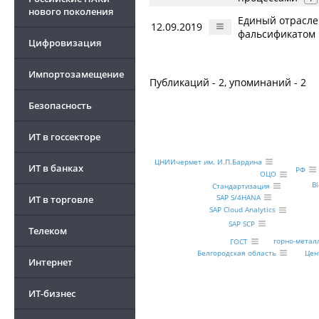
нового поколения
Единый отраслев
12.09.2019
фальсификатом 
Цифровизация
Импортозамещение
Публикаций - 2, упоминаний - 2
Безопасность
ИТ в госсекторе
ЦНИИчермет им. И.П.Бардина
ИТ в банках
РФ
ОЦО
B
Стандартизация
SAP S/4HANA
ИТ в торговле
SAP Cloud Analytics
SAP SCP
Телеком
горно-метал
ГОСТ
Белгородская область
Цен
Интернет
ИТ-бизнес