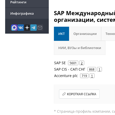
Рейтинги
SAP Международный
Инфографика
организации, систе
ИКТ
Организации
Техн
НИИ, ВУЗы и библиотеки
SAP SE
5601
2
SAP CIS - САП СНГ
868
1
Accenture plc
719
1
КОРОТКАЯ ССЫЛКА
* Страница-профиль компании, сис