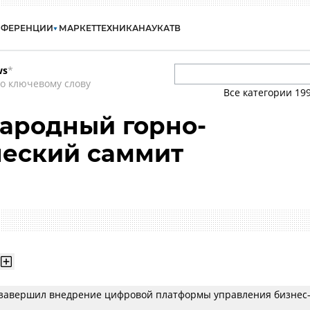
НФЕРЕНЦИИ
МАРКЕТ
ТЕХНИКА
НАУКА
ТВ
ws
*
о ключевому слову
Все категории
19
ародный горно-
ческий саммит
завершил внедрение цифровой платформы управления бизнес