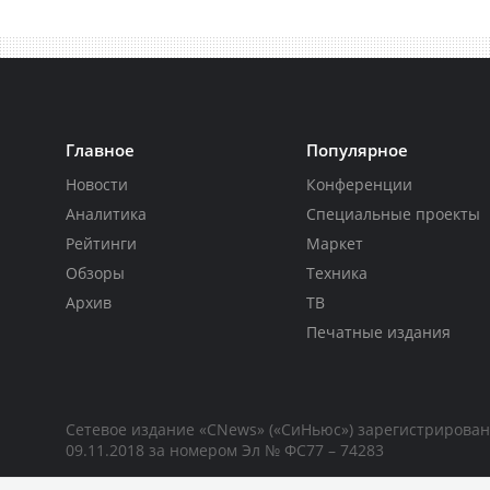
Главное
Популярное
Новости
Конференции
Аналитика
Специальные проекты
Рейтинги
Маркет
Обзоры
Техника
Архив
ТВ
Печатные издания
Сетевое издание «CNews» («СиНьюс») зарегистрирова
09.11.2018 за номером Эл № ФС77 – 74283