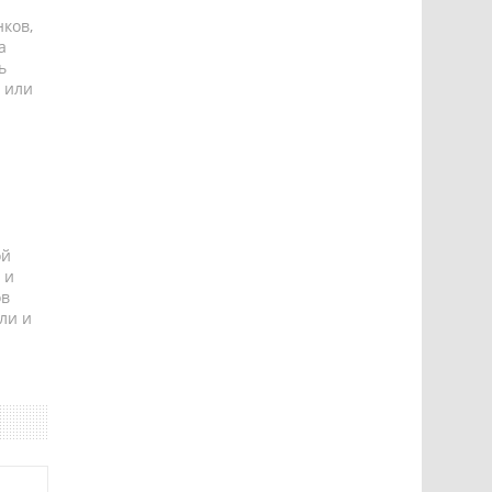
ков,
а
ь
 или
ой
 и
ов
ли и