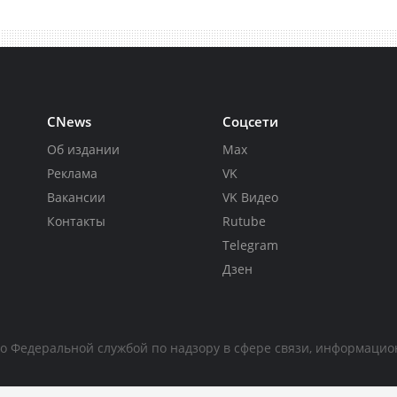
CNews
Соцсети
Об издании
Max
Реклама
VK
Вакансии
VK Видео
Контакты
Rutube
Telegram
Дзен
но Федеральной службой по надзору в сфере связи, информаци