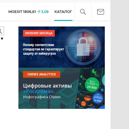
MOEXIT
1806,61
3,08
КАТАЛОГ
МНЕНИЕ МЕСЯЦА
▼
Почему соответствие
стандартам не гарантирует
защиту от киберугроз
CNEWS ANALYTICS
Цифровые активы
«Росатома».
Инфографика CNews