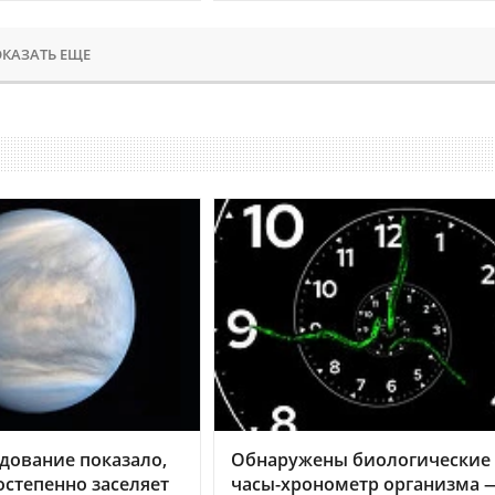
КАЗАТЬ ЕЩЕ
дование показало,
Обнаружены биологические
остепенно заселяет
часы-хронометр организма 