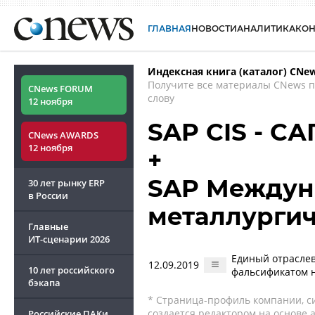
ГЛАВНАЯ
НОВОСТИ
АНАЛИТИКА
КО
Индексная книга (каталог) CNe
Получите все материалы CNews 
CNews FORUM
слову
12 ноября
SAP CIS - СА
CNews AWARDS
12 ноября
+
SAP Междун
30 лет рынку ERP
в России
металлурги
Главные
ИТ-сценарии
2026
Единый отраслев
12.09.2019
10 лет российского
фальсификатом 
бэкапа
* Страница-профиль компании, сис
создается редактором на основе
Российские ПАКи