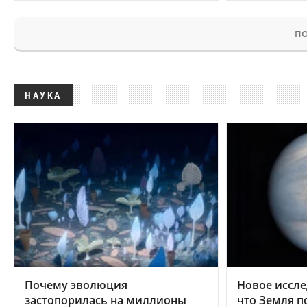
ПО
НАУКА
Почему эволюция
Новое иссле
застопорилась на миллионы
что Земля п