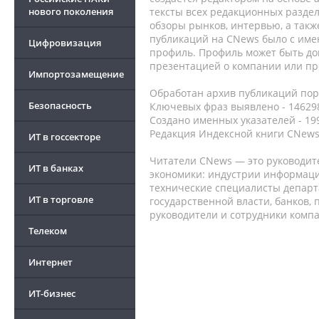
нового поколения
тексты всех редакционных раздел
обзоры рынков, интервью, а такж
публикаций на CNews было с име
Цифровизация
профиль. Профиль может быть до
презентацией о компании или про
Импортозамещение
Обработан архив публикаций порт
Безопасность
Ключевых фраз выявлено - 146298
Создано именных указателей - 19
Редакция Индексной книги CNews
ИТ в госсекторе
Читатели CNews — это руководит
ИТ в банках
экономики: индустрии информаци
технические специалисты депар
ИТ в торговле
государственной власти, банков,
руководители и сотрудники комп
Телеком
Интернет
ИТ-бизнес