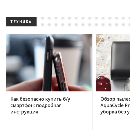
ТЕХНИКА
Как безопасно купить б/у
Обзор пылес
смартфон: подробная
AquaCycle Pr
инструкция
уборка без 