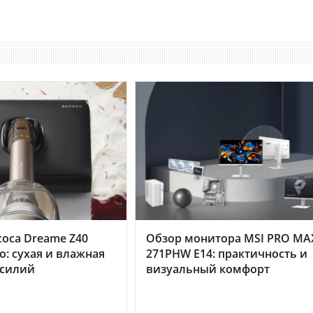
оса Dreame Z40
Обзор монитора MSI PRO MA
o: сухая и влажная
271PHW E14: практичность и
усилий
визуальный комфорт