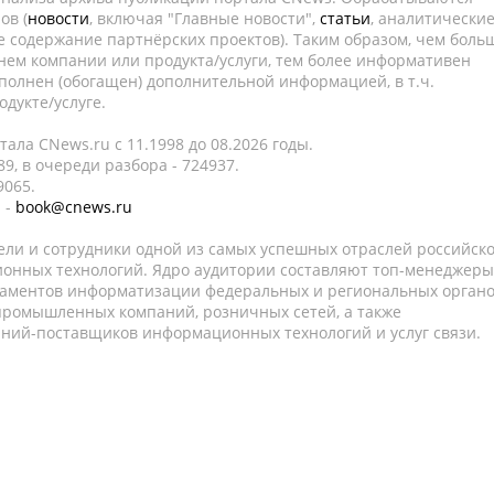
ов (
новости
, включая "Главные новости",
статьи
, аналитически
е содержание партнёрских проектов). Таким образом, чем боль
нем компании или продукта/услуги, тем более информативен
полнен (обогащен) дополнительной информацией, в т.ч.
дукте/услуге.
ала CNews.ru c 11.1998 до 08.2026 годы.
9, в очереди разбора - 724937.
9065.
 -
book@cnews.ru
ели и сотрудники одной из самых успешных отраслей российск
онных технологий. Ядро аудитории составляют топ-менеджеры
таментов информатизации федеральных и региональных орган
 промышленных компаний, розничных сетей, а также
аний-поставщиков информационных технологий и услуг связи.