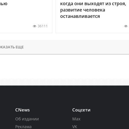
нью
когда они выходят из строя,
развитие человека
останавливается
36111
КАЗАТЬ ЕЩЕ
CNews
Соцсети
Об издании
Max
Реклама
VK