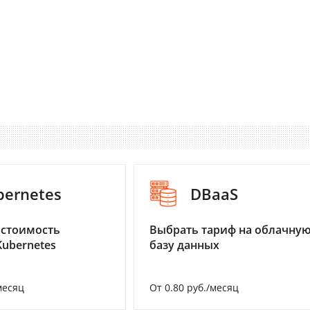
bernetes
DBaaS
 стоимость
Выбрать тариф на облачну
Kubernetes
базу данных
месяц
От 0.80 руб./месяц