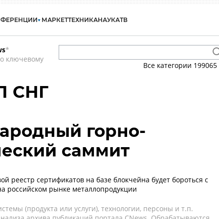
НФЕРЕНЦИИ
МАРКЕТ
ТЕХНИКА
НАУКА
ТВ
ws
*
по ключевому
Все категории
199065
П СНГ
ародный горно-
ческий саммит
ой реестр сертификатов на базе блокчейна будет бороться с
на российском рынке металлопродукции
темы (продукта или услуги), технологии, персоны и т.п.
 анализа архива публикаций портала CNews. Обрабатываются