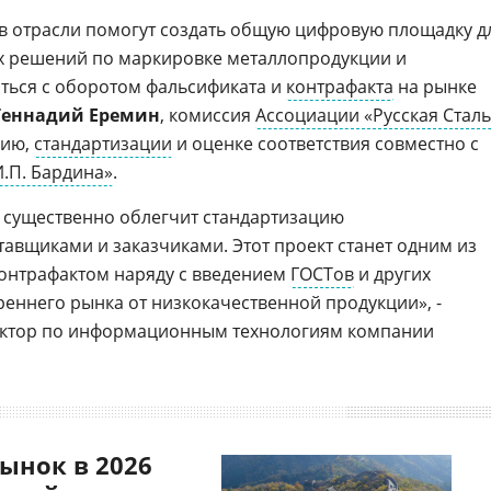
в отрасли помогут создать общую цифровую площадку д
х решений по маркировке металлопродукции и
оться с оборотом фальсификата и
контрафакта
на рынке
Геннадий Еремин
, комиссия
Ассоциации «Русская Сталь
нию,
стандартизации
и оценке соответствия совместно с
.П. Бардина»
.
 существенно облегчит стандартизацию
авщиками и заказчиками. Этот проект станет одним из
контрафактом наряду с введением
ГОСТов
и других
реннего рынка от низкокачественной продукции», -
ектор по информационным технологиям компании
ынок в 2026