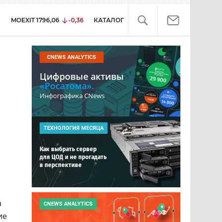
MOEXIT
1796,06
-0,36
КАТАЛОГ
CNEWS ANALYTICS
Цифровые активы
«Росатома».
Инфографика CNews
ТЕХНОЛОГИЯ МЕСЯЦА
Как выбрать сервер
для ЦОД и не прогадать
в перспективе
а
CNEWS ANALYTICS
ие