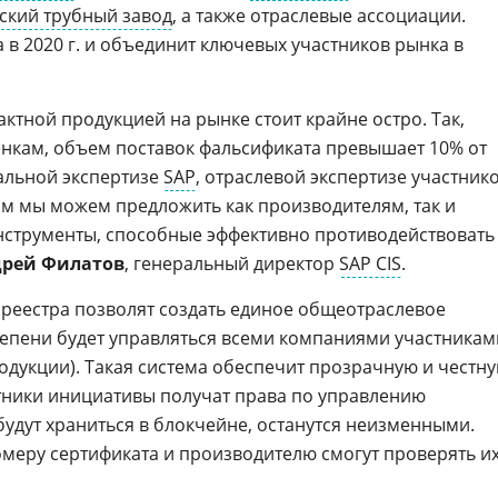
ский трубный завод
, а также отраслевые ассоциации.
 в 2020 г. и объединит ключевых участников рынка в
ктной продукцией на рынке стоит крайне остро. Так,
нкам, объем поставок фальсификата превышает 10% от
альной экспертизе
SAP
, отраслевой экспертизе участник
м мы можем предложить как производителям, так и
нструменты, способные эффективно противодействовать
рей Филатов
, генеральный директор
SAP CIS
.
реестра позволят создать единое общеотраслевое
тепени будет управляться всеми компаниями участникам
дукции). Такая система обеспечит прозрачную и честн
стники инициативы получат права по управлению
будут храниться в блокчейне, останутся неизменными.
меру сертификата и производителю смогут проверять и