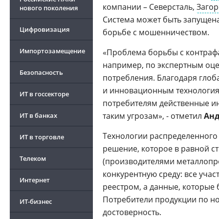
компании – Северсталь,
Загор
нового поколения
Система может быть запущена
Цифровизация
борьбе с мошенничеством.
Импортозамещение
«Проблема борьбы с контрафа
например, по экспертным оце
Безопасность
потребления. Благодаря глоб
и инновационным технология
ИТ в госсекторе
потребителям действенные и
таким угрозам», - отметил
Анд
ИТ в банках
Технологии распределенного 
ИТ в торговле
решение, которое в равной с
Телеком
(производителями металлопро
конкурентную среду: все уча
Интернет
реестром, а данные, которые 
Потребители продукции по но
ИТ-бизнес
достоверность.