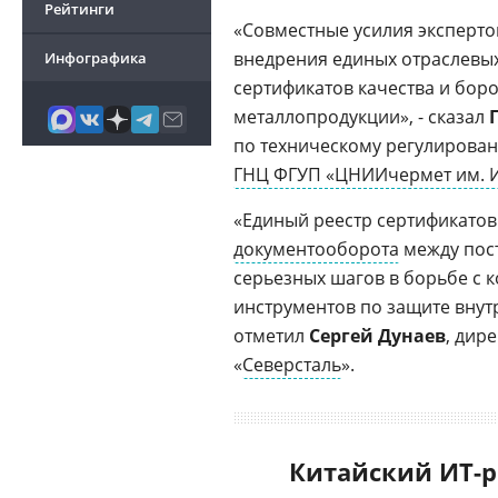
Рейтинги
«Совместные усилия эксперто
внедрения единых отраслевы
Инфографика
сертификатов качества и бор
металлопродукции», - сказал
по техническому регулирова
ГНЦ ФГУП «ЦНИИчермет им. И
«Единый реестр сертификатов
документооборота
между пост
серьезных шагов в борьбе с 
инструментов по защите внут
отметил
Сергей Дунаев
, дир
«
Северсталь
».
Китайский ИТ-р