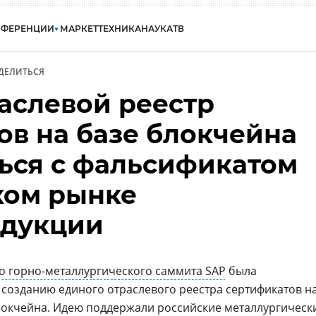
НФЕРЕНЦИИ
МАРКЕТ
ТЕХНИКА
НАУКА
ТВ
ДЕЛИТЬСЯ
аслевой реестр
ов на базе блокчейна
ться с фальсификатом
ком рынке
одукции
 горно-металлургического саммита SAP
была
созданию единого отраслевого реестра сертификатов н
локчейна
. Идею поддержали
российские
металлургическ