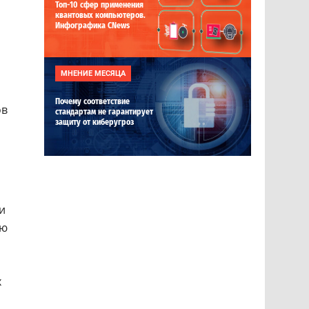
Топ-10 сфер применения
квантовых компьютеров.
Инфографика CNews
МНЕНИЕ МЕСЯЦА
Почему соответствие
ов
стандартам не гарантирует
защиту от киберугроз
и
ую
х