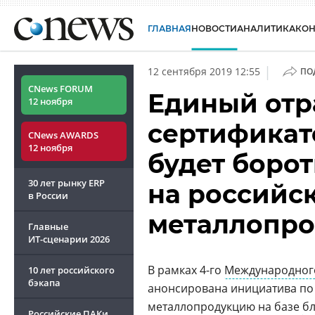
ГЛАВНАЯ
НОВОСТИ
АНАЛИТИКА
КО
|
12 сентября 2019 12:55
ПО
CNews FORUM
Единый отр
12 ноября
сертификат
CNews AWARDS
12 ноября
будет боро
30 лет рынку ERP
на российс
в России
металлопр
Главные
ИТ-сценарии
2026
В рамках 4-го
Международного
10 лет российского
бэкапа
анонсирована инициатива по 
металлопродукцию на базе
б
Российские ПАКи