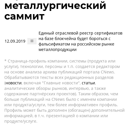
металлургический
саммит
Единый отраслевой реестр сертификатов
на базе блокчейна будет бороться с
12.09.2019
фальсификатом на российском рынке
металлопродукции
* Страница-профиль компании, системы (продукта или
услуги), технологии, персоны и т.п. создается редактором
на основе анализа архива публикаций портала CNews.
Обрабатываются тексты всех редакционных разделов
(
новости
, включая "Главные новости",
статьи
,
аналитические обзоры рынков, интервью, а также
содержание партнёрских проектов). Таким образом, чем
больше публикаций на CNews было с именем компании
или продукта/услуги, тем более информативен профиль.
Профиль может быть дополнен (обогащен) дополнительной
информацией, в т.ч. презентацией о компании или
продукте/услуге.