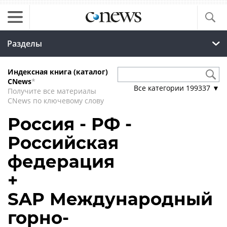
Разделы
Индексная книга (каталог)
CNews
*
Все категории
199337
▼
Получите все материалы
CNews по ключевому слову
Россия - РФ -
Российская
федерация
+
SAP Международный
горно-