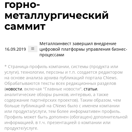
горно-
металлургический
саммит
Металлоинвест завершил внедрение
16.09.2019
цифровой платформы управления бизнес-
процессами
* Страница-профиль компании, системы (продукта или
услуги), технологии, персоны и т.п. создается редактором
на основе анализа архива публикаций портала CNews.
Обрабатываются тексты всех редакционных разделов
(
новости
, включая "Главные новости",
статьи
,
аналитические обзоры рынков, интервью, а также
содержание партнёрских проектов). Таким образом, чем
больше публикаций на CNews было с именем компании
или продукта/услуги, тем более информативен профиль.
Профиль может быть дополнен (обогащен) дополнительной
информацией, в т.ч. презентацией о компании или
продукте/услуге.