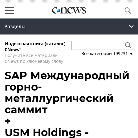
Разделы
Индексная книга (каталог)
CNews
*
Все категории
199231
▼
Получите все материалы
CNews по ключевому слову
SAP Международный
горно-
металлургический
саммит
+
USM Holdings -