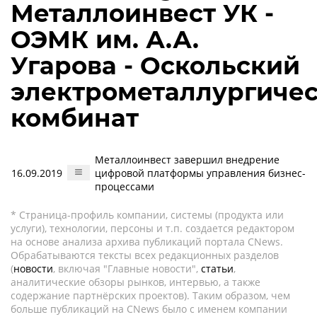
Металлоинвест УК -
ОЭМК им. А.А.
Угарова - Оскольский
электрометаллургиче
комбинат
Металлоинвест завершил внедрение
16.09.2019
цифровой платформы управления бизнес-
процессами
* Страница-профиль компании, системы (продукта или
услуги), технологии, персоны и т.п. создается редактором
на основе анализа архива публикаций портала CNews.
Обрабатываются тексты всех редакционных разделов
(
новости
, включая "Главные новости",
статьи
,
аналитические обзоры рынков, интервью, а также
содержание партнёрских проектов). Таким образом, чем
больше публикаций на CNews было с именем компании