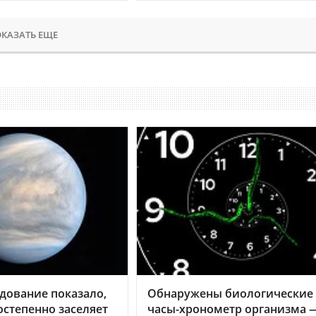
КАЗАТЬ ЕЩЕ
дование показало,
Обнаружены биологические
остепенно заселяет
часы-хронометр организма 