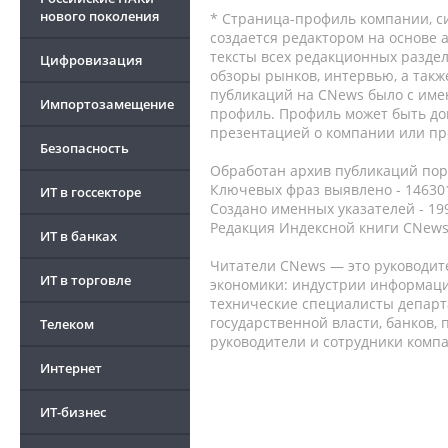
нового поколения
* Страница-профиль компании, сис
создается редактором на основе
тексты всех редакционных раздел
Цифровизация
обзоры рынков, интервью, а такж
публикаций на CNews было с име
Импортозамещение
профиль. Профиль может быть до
презентацией о компании или про
Безопасность
Обработан архив публикаций порт
Ключевых фраз выявлено - 146301
ИТ в госсекторе
Создано именных указателей - 19
Редакция Индексной книги CNews
ИТ в банках
Читатели CNews — это руководит
ИТ в торговле
экономики: индустрии информаци
технические специалисты депар
государственной власти, банков,
Телеком
руководители и сотрудники комп
Интернет
ИТ-бизнес