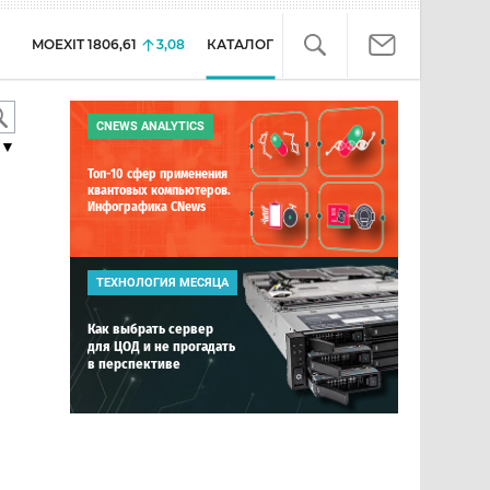
MOEXIT
1806,61
3,08
КАТАЛОГ
CNEWS ANALYTICS
▼
Топ-10 сфер применения
квантовых компьютеров.
Инфографика CNews
ТЕХНОЛОГИЯ МЕСЯЦА
Как выбрать сервер
для ЦОД и не прогадать
в перспективе