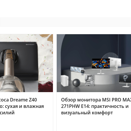
оса Dreame Z40
Обзор монитора MSI PRO MA
o: сухая и влажная
271PHW E14: практичность и
усилий
визуальный комфорт