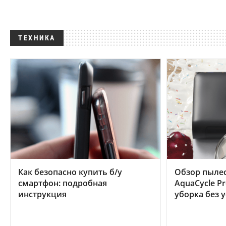
ТЕХНИКА
Как безопасно купить б/у
Обзор пылес
смартфон: подробная
AquaCycle Pr
инструкция
уборка без 