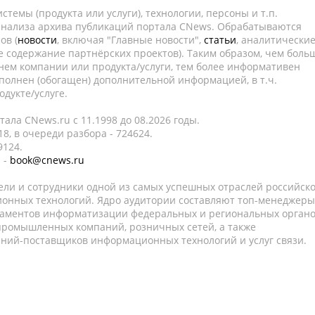
темы (продукта или услуги), технологии, персоны и т.п.
 анализа архива публикаций портала CNews. Обрабатываются
ов (
новости
, включая "Главные новости",
статьи
, аналитически
е содержание партнёрских проектов). Таким образом, чем боль
нем компании или продукта/услуги, тем более информативен
полнен (обогащен) дополнительной информацией, в т.ч.
дукте/услуге.
ала CNews.ru c 11.1998 до 08.2026 годы.
8, в очереди разбора - 724624.
9124.
 -
book@cnews.ru
ели и сотрудники одной из самых успешных отраслей российск
онных технологий. Ядро аудитории составляют топ-менеджеры
таментов информатизации федеральных и региональных орган
 промышленных компаний, розничных сетей, а также
аний-поставщиков информационных технологий и услуг связи.