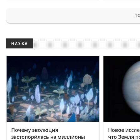
ПО
НАУКА
Почему эволюция
Новое иссле
застопорилась на миллионы
что Земля п