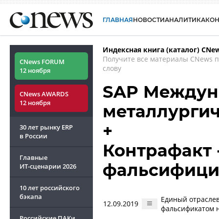
ГЛАВНАЯ
НОВОСТИ
АНАЛИТИКА
КО
Индексная книга (каталог) CNe
Получите все материалы CNews 
CNews FORUM
слову
12 ноября
SAP Междун
CNews AWARDS
12 ноября
металлурги
+
30 лет рынку ERP
в России
Контрафакт -
Главные
фальсифици
ИТ-сценарии
2026
10 лет российского
бэкапа
Единый отраслев
12.09.2019
фальсификатом 
Российские ПАКи