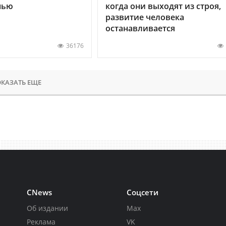
нью
когда они выходят из строя,
развитие человека
останавливается
36176
КАЗАТЬ ЕЩЕ
CNews
Соцсети
Об издании
Max
Реклама
VK