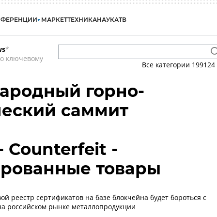
НФЕРЕНЦИИ
МАРКЕТ
ТЕХНИКА
НАУКА
ТВ
ws
*
по ключевому
Все категории
199124
ародный горно-
ческий саммит
 Counterfeit -
рованные товары
ой реестр сертификатов на базе блокчейна будет бороться с
на российском рынке металлопродукции