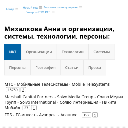
Биология молекулярная
Новый год
Театр
Газпром ГПМ РТВ
Михалкова Анна и организации,
системы, технологии, персоны:
ИКТ
Организации
Технологии
Системы
Персоны
География
Статьи
Пресса
МТС - Мобильные ТелеСистемы - Mobile TeleSystems
15759
2
Marshall Capital Partners - Solvo Media Group - Солво Медиа
Групп - Solvo International - Солво Интернешнл - Никита
Мобайл
27
1
ГПБ - ГС-инвест - Avanpost - Аванпост
192
1