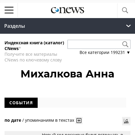
Разделы
Индексная книга (каталог)
CNews
*
Все категории
199231
▼
Получите все материалы
CNews по ключевому слову
Михалкова Анна
СОБЫТИЯ
по дате
/
упоминаниям в текстах
Новый год россияне будут встречать в