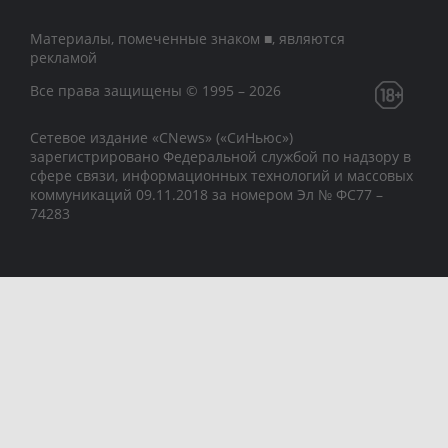
Материалы, помеченные знаком ■, являются
рекламой
Все права защищены © 1995 – 2026
Сетевое издание «CNews» («СиНьюс»)
зарегистрировано Федеральной службой по надзору в
сфере связи, информационных технологий и массовых
коммуникаций 09.11.2018 за номером Эл № ФС77 –
74283