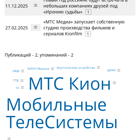
11.12.2025
небольших компаниях друзей под
«Иронию судьбы»
1
«МТС Медиа» запускает собственную
27.02.2025
студию производства фильмов и
сериалов Kionfilm
1
Публикаций - 2, упоминаний - 2
Акустические устройства
КИОН Музыка
ЦИАН
HRM
МТС Кион
ГПБ
ivi
Мобильные
ТелеСистемы