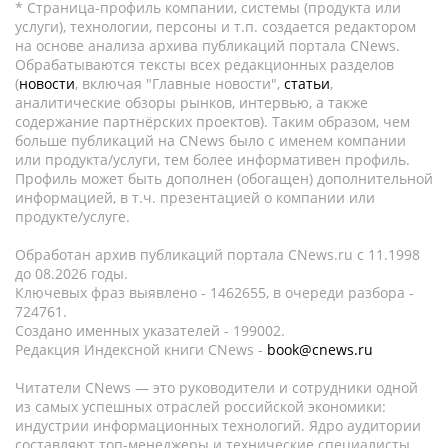
* Страница-профиль компании, системы (продукта или
услуги), технологии, персоны и т.п. создается редактором
на основе анализа архива публикаций портала CNews.
Обрабатываются тексты всех редакционных разделов
(
новости
, включая "Главные новости",
статьи
,
аналитические обзоры рынков, интервью, а также
содержание партнёрских проектов). Таким образом, чем
больше публикаций на CNews было с именем компании
или продукта/услуги, тем более информативен профиль.
Профиль может быть дополнен (обогащен) дополнительной
информацией, в т.ч. презентацией о компании или
продукте/услуге.
Обработан архив публикаций портала CNews.ru c 11.1998
до 08.2026 годы.
Ключевых фраз выявлено - 1462655, в очереди разбора -
724761.
Создано именных указателей - 199002.
Редакция Индексной книги CNews -
book@cnews.ru
Читатели CNews — это руководители и сотрудники одной
из самых успешных отраслей российской экономики:
индустрии информационных технологий. Ядро аудитории
составляют топ-менеджеры и технические специалисты