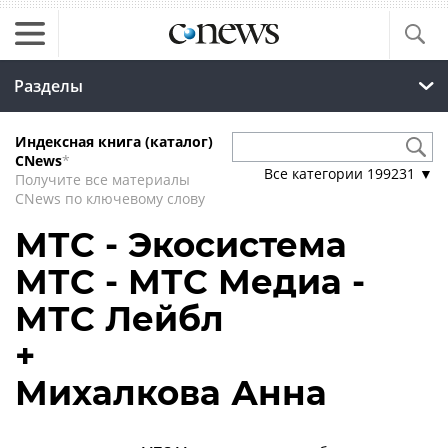
Разделы
Индексная книга (каталог)
CNews
*
Все категории
199231
▼
Получите все материалы
CNews по ключевому слову
МТС - Экосистема
МТС - МТС Медиа -
МТС Лейбл
+
Михалкова Анна