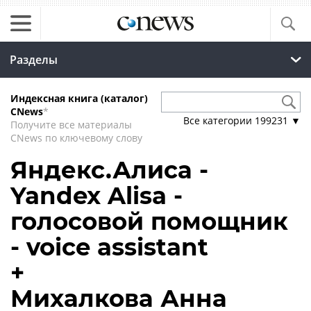
Разделы
Индексная книга (каталог)
CNews
*
Все категории
199231
▼
Получите все материалы
CNews по ключевому слову
Яндекс.Алиса -
Yandex Alisa -
голосовой помощник
- voice assistant
+
Михалкова Анна