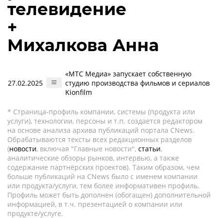
телевидение
+
Михалкова Анна
«МТС Медиа» запускает собственную
27.02.2025
студию производства фильмов и сериалов
Kionfilm
* Страница-профиль компании, системы (продукта или
услуги), технологии, персоны и т.п. создается редактором
на основе анализа архива публикаций портала CNews.
Обрабатываются тексты всех редакционных разделов
(
новости
, включая "Главные новости",
статьи
,
аналитические обзоры рынков, интервью, а также
содержание партнёрских проектов). Таким образом, чем
больше публикаций на CNews было с именем компании
или продукта/услуги, тем более информативен профиль.
Профиль может быть дополнен (обогащен) дополнительной
информацией, в т.ч. презентацией о компании или
продукте/услуге.