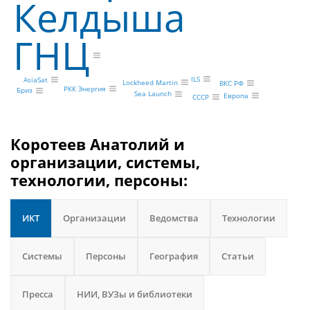
Келдыша
ГНЦ
ILS
AsiaSat
Lockheed Martin
ВКС РФ
РКК Энергия
Бриз
Sea Launch
Европа
СССР
Коротеев Анатолий и
организации, системы,
технологии, персоны:
ИКТ
Организации
Ведомства
Технологии
Системы
Персоны
География
Статьи
Пресса
НИИ, ВУЗы и библиотеки