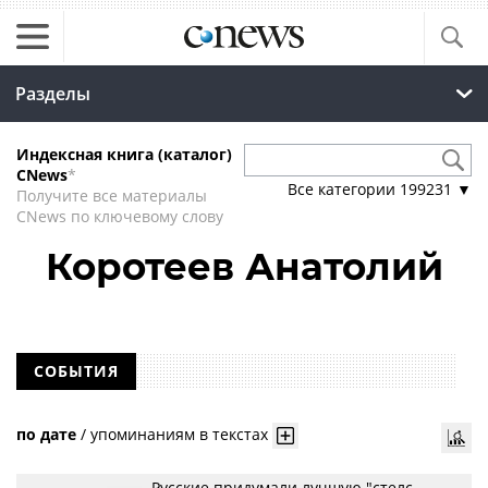
Разделы
Индексная книга (каталог)
CNews
*
Все категории
199231
▼
Получите все материалы
CNews по ключевому слову
Коротеев Анатолий
СОБЫТИЯ
по дате
/
упоминаниям в текстах
Русские придумали лучшую "стелс-