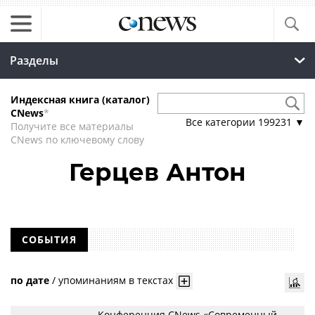
Разделы
Индексная книга (каталог)
CNews
*
Все категории
199231
▼
Получите все материалы
CNews по ключевому слову
Герцев Антон
СОБЫТИЯ
по дате
/
упоминаниям в текстах
Конференция CNews «Современный