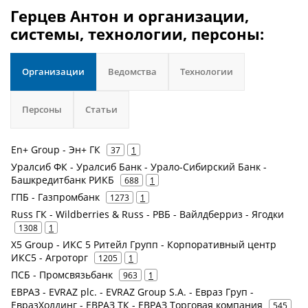
Герцев Антон и организации,
системы, технологии, персоны:
Организации
Ведомства
Технологии
Персоны
Статьи
En+ Group - Эн+ ГК
37
1
Уралсиб ФК - Уралсиб Банк - Урало-Сибирский Банк -
Башкредитбанк РИКБ
688
1
ГПБ - Газпромбанк
1273
1
Russ ГК - Wildberries & Russ - РВБ - Вайлдберриз - Ягодки
1308
1
X5 Group - ИКС 5 Ритейл Групп - Корпоративный центр
ИКС5 - Агроторг
1205
1
ПСБ - Промсвязьбанк
963
1
ЕВРАЗ - EVRAZ plc. - EVRAZ Group S.A. - Евраз Груп -
ЕвразХолдинг - ЕВРАЗ ТК - ЕВРАЗ Торговая компания
545