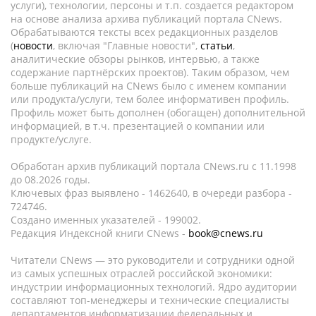
услуги), технологии, персоны и т.п. создается редактором
на основе анализа архива публикаций портала CNews.
Обрабатываются тексты всех редакционных разделов
(
новости
, включая "Главные новости",
статьи
,
аналитические обзоры рынков, интервью, а также
содержание партнёрских проектов). Таким образом, чем
больше публикаций на CNews было с именем компании
или продукта/услуги, тем более информативен профиль.
Профиль может быть дополнен (обогащен) дополнительной
информацией, в т.ч. презентацией о компании или
продукте/услуге.
Обработан архив публикаций портала CNews.ru c 11.1998
до 08.2026 годы.
Ключевых фраз выявлено - 1462640, в очереди разбора -
724746.
Создано именных указателей - 199002.
Редакция Индексной книги CNews -
book@cnews.ru
Читатели CNews — это руководители и сотрудники одной
из самых успешных отраслей российской экономики:
индустрии информационных технологий. Ядро аудитории
составляют топ-менеджеры и технические специалисты
департаментов информатизации федеральных и