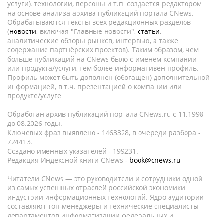
услуги), технологии, персоны и т.п. создается редактором
на основе анализа архива публикаций портала CNews.
Обрабатываются тексты всех редакционных разделов
(
новости
, включая "Главные новости",
статьи
,
аналитические обзоры рынков, интервью, а также
содержание партнёрских проектов). Таким образом, чем
больше публикаций на CNews было с именем компании
или продукта/услуги, тем более информативен профиль.
Профиль может быть дополнен (обогащен) дополнительной
информацией, в т.ч. презентацией о компании или
продукте/услуге.
Обработан архив публикаций портала CNews.ru c 11.1998
до 08.2026 годы.
Ключевых фраз выявлено - 1463328, в очереди разбора -
724413.
Создано именных указателей - 199231.
Редакция Индексной книги CNews -
book@cnews.ru
Читатели CNews — это руководители и сотрудники одной
из самых успешных отраслей российской экономики:
индустрии информационных технологий. Ядро аудитории
составляют топ-менеджеры и технические специалисты
департаментов информатизации федеральных и