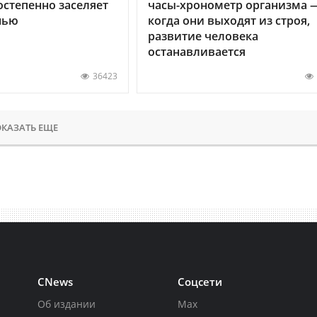
остепенно заселяет
часы-хронометр организма 
нью
когда они выходят из строя,
развитие человека
останавливается
36423
КАЗАТЬ ЕЩЕ
CNews
Соцсети
Об издании
Max