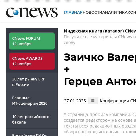
ГЛАВНАЯ
НОВОСТИ
АНАЛИТИКА
КО
Индексная книга (каталог) CNe
Получите все материалы CNews 
CNews FORUM
слову
12 ноября
Заичко Вал
CNews AWARDS
12 ноября
+
Герцев Анто
30 лет рынку ERP
в России
Главные
27.01.2025
Конференция CN
ИТ-сценарии
2026
* Страница-профиль компании, сис
10 лет российского
создается редактором на основе
бэкапа
тексты всех редакционных раздел
обзоры рынков, интервью, а такж
Российские ПАКи