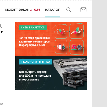
MOEXIT
1796,06
-0,36
КАТАЛОГ
CNEWS ANALYTICS
▼
Топ-10 сфер применения
квантовых компьютеров.
Инфографика CNews
ТЕХНОЛОГИЯ МЕСЯЦА
Как выбрать сервер
для ЦОД и не прогадать
в перспективе
е
ше