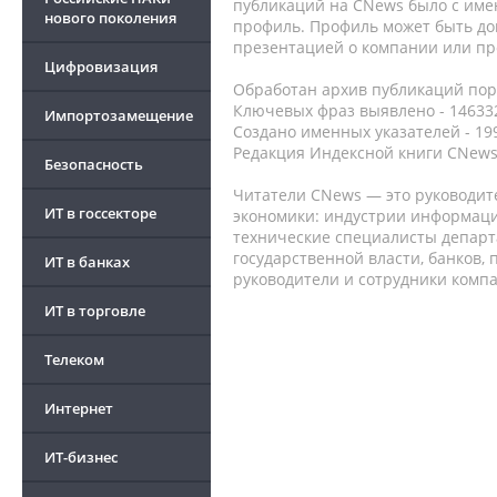
публикаций на CNews было с име
нового поколения
профиль. Профиль может быть до
презентацией о компании или про
Цифровизация
Обработан архив публикаций порт
Ключевых фраз выявлено - 146332
Импортозамещение
Создано именных указателей - 19
Редакция Индексной книги CNews
Безопасность
Читатели CNews — это руководит
ИТ в госсекторе
экономики: индустрии информаци
технические специалисты депар
государственной власти, банков,
ИТ в банках
руководители и сотрудники комп
ИТ в торговле
Телеком
Интернет
ИТ-бизнес