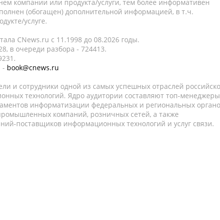
нем компании или продукта/услуги, тем более информативен
полнен (обогащен) дополнительной информацией, в т.ч.
дукте/услуге.
ала CNews.ru c 11.1998 до 08.2026 годы.
8, в очереди разбора - 724413.
9231.
 -
book@cnews.ru
ели и сотрудники одной из самых успешных отраслей российск
онных технологий. Ядро аудитории составляют топ-менеджеры
таментов информатизации федеральных и региональных орган
 промышленных компаний, розничных сетей, а также
аний-поставщиков информационных технологий и услуг связи.