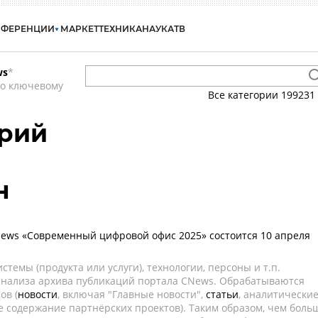
НФЕРЕНЦИИ
МАРКЕТ
ТЕХНИКА
НАУКА
ТВ
ws
*
по ключевому
Все категории
199231
ерий
н
ews «Современный цифровой офис 2025» состоится 10 апреля
темы (продукта или услуги), технологии, персоны и т.п.
 анализа архива публикаций портала CNews. Обрабатываются
ов (
новости
, включая "Главные новости",
статьи
, аналитически
е содержание партнёрских проектов). Таким образом, чем боль