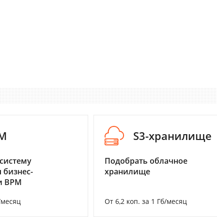
M
S3-хранилище
систему
Подобрать облачное
 бизнес-
хранилище
и BPM
/месяц
От 6,2 коп. за 1 Гб/месяц