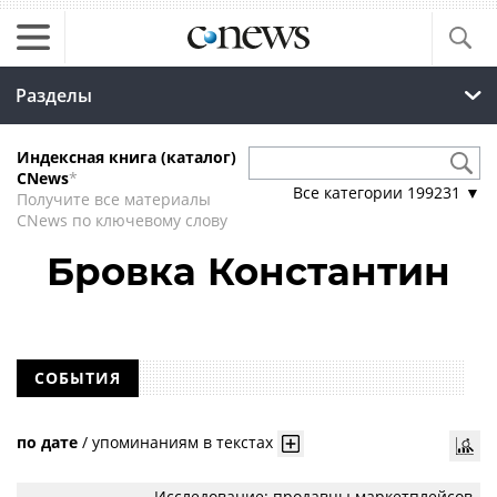
Разделы
Индексная книга (каталог)
CNews
*
Все категории
199231
▼
Получите все материалы
CNews по ключевому слову
Бровка Константин
СОБЫТИЯ
по дате
/
упоминаниям в текстах
Исследование: продавцы маркетплейсов