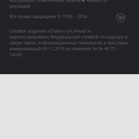
Материалы, помеченные знаком ■, являются
рекламой
Все права защищены © 1995 – 2026
Сетевое издание «CNews» («СиНьюс»)
зарегистрировано Федеральной службой по надзору в
сфере связи, информационных технологий и массовых
коммуникаций 09.11.2018 за номером Эл № ФС77 –
74283