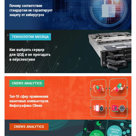
Почему соответствие
стандартам не гарантирует
защиту от киберугроз
ТЕХНОЛОГИЯ МЕСЯЦА
Как выбрать сервер
для ЦОД и не прогадать
в перспективе
CNEWS ANALYTICS
Топ-10 сфер применения
квантовых компьютеров.
Инфографика CNews
CNEWS ANALYTICS