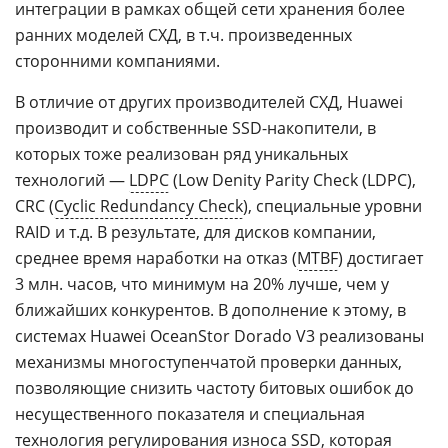
интеграции в рамках общей сети хранения более
ранних моделей СХД, в т.ч. произведенных
сторонними компаниями.
В отличие от других производителей СХД, Huawei
производит и собственные SSD-накопители, в
которых тоже реализован ряд уникальных
технологий —
LDPC
(Low Denity Parity Check (LDPC),
CRC (
Cyclic Redundancy Check
), специальные уровни
RAID и т.д. В результате, для дисков компании,
среднее время наработки на отказ (
MTBF
) достигает
3 млн. часов, что минимум на 20% лучше, чем у
ближайших конкурентов. В дополнение к этому, в
системах Huawei OceanStor Dorado V3 реализованы
механизмы многоступенчатой проверки данных,
позволяющие снизить частоту битовых ошибок до
несущественного показателя и специальная
технология регулирования износа SSD, которая