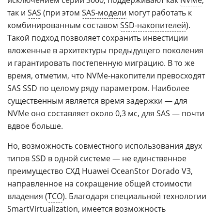
исключением серии 3000, поддерживают как
NVMe
,
так и
SAS
(при этом
SAS-модели
могут работать к
комбинированным составом
SSD-накопителей
).
Такой подход позволяет сохранить инвестиции
вложенные в архитектуры предыдущего поколения
и гарантировать постепенную миграцию. В то же
время, отметим, что NVMe-накопители превосходят
SAS SSD по целому ряду параметром. Наиболее
существенным является время задержки — для
NVMe оно составляет около 0,3 мс, для SAS — почти
вдвое больше.
Но, возможность совместного использования двух
типов SSD в одной системе — не единственное
преимущество СХД Huawei OceanStor Dorado V3,
направленное на сокращение общей стоимости
владения (
ТСО
). Благодаря специальной технологии
SmartVirtualization, имеется возможность