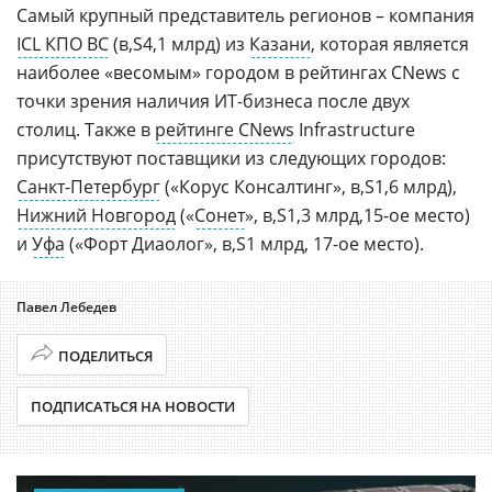
Самый крупный представитель регионов – компания
ICL КПО ВС
(
4,1 млрд) из
Казани
, которая является
наиболее «весомым» городом в рейтингах CNews с
точки зрения наличия ИТ-бизнеса после двух
столиц. Также в
рейтинге CNews
Infrastructure
присутствуют поставщики из следующих городов:
Санкт-Петербург
(«Корус Консалтинг»,
1,6 млрд),
Нижний Новгород
(«
Сонет
»,
1,3 млрд,15-ое место)
и
Уфа
(«Форт Диаолог»,
1 млрд, 17-ое место).
Павел Лебедев
ПОДЕЛИТЬСЯ
ПОДПИСАТЬСЯ НА НОВОСТИ