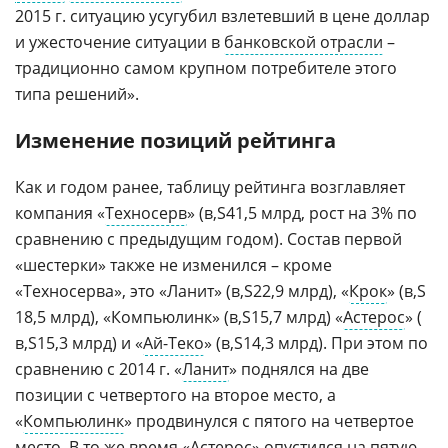
2015 г. ситуацию усугубил взлетевший в цене доллар
и ужесточение ситуации в
банковской отрасли
–
традиционно самом крупном потребителе этого
типа решений».
Изменение позиций рейтинга
Как и годом ранее, таблицу рейтинга возглавляет
компания «
Техносерв
» (
41,5 млрд, рост на 3% по
сравнению с предыдущим годом). Состав первой
«шестерки» также не изменился – кроме
«Техносерва», это «Ланит» (
22,9 млрд), «
Крок
» (
18,5 млрд), «Компьюлинк» (
15,7 млрд) «
Астерос
» (
15,3 млрд) и «
Ай-Теко
» (
14,3 млрд). При этом по
сравнению с 2014 г. «
Ланит
» поднялся на две
позиции с четвертого на второе место, а
«
Компьюлинк
» продвинулся с пятого на четвертое
место. В то же время «Астерос» опустился на пятую