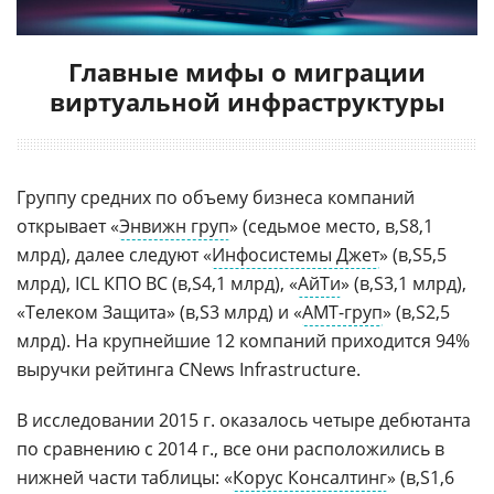
Главные мифы о миграции
виртуальной инфраструктуры
Группу средних по объему бизнеса компаний
открывает «
Энвижн груп
» (седьмое место,
8,1
млрд), далее следуют «
Инфосистемы Джет
» (
5,5
млрд), ICL КПО ВС (
4,1 млрд), «
АйТи
» (
3,1 млрд),
«Телеком Защита» (
3 млрд) и «
АМТ-груп
» (
2,5
млрд). На крупнейшие 12 компаний приходится 94%
выручки рейтинга CNews Infrastructure.
В исследовании 2015 г. оказалось четыре дебютанта
по сравнению с 2014 г., все они расположились в
нижней части таблицы: «
Корус Консалтинг
» (
1,6