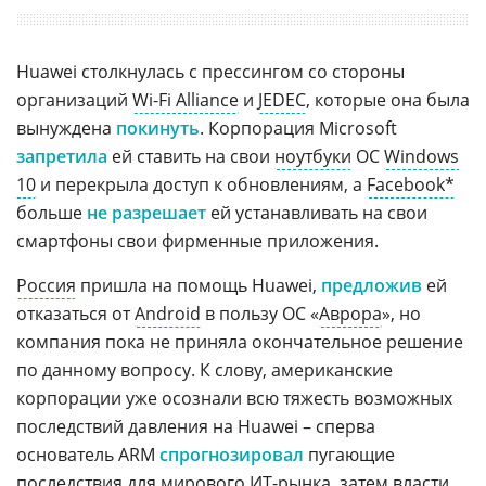
Huawei столкнулась с прессингом со стороны
организаций
Wi-Fi Alliance
и
JEDEC
, которые она была
вынуждена
покинуть
. Корпорация Microsoft
запретила
ей ставить на свои
ноутбуки
ОС
Windows
10
и перекрыла доступ к обновлениям, а
Facebook*
больше
не разрешает
ей устанавливать на свои
смартфоны свои фирменные приложения.
Россия
пришла на помощь Huawei,
предложив
ей
отказаться от
Android
в пользу ОС «
Аврора
», но
компания пока не приняла окончательное решение
по данному вопросу. К слову, американские
корпорации уже осознали всю тяжесть возможных
последствий давления на Huawei – сперва
основатель ARM
спрогнозировал
пугающие
последствия для мирового ИТ-рынка, затем
власти