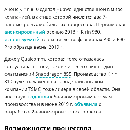
Анонс
Kirin 810
сделал
Huawei
единственной в мире
компанией, в активе которой числятся два 7-
нанометровых мобильных процессора. Первым стал
анонсированный
осенью 2018 г. Kirin 980,
используемый
, в том числе, во флагманах
P30
и P30
Pro образца весны 2019 г.
Даже у Qualcomm, которая тоже отказалась
сотрудничать с ней, такой чип всего лишь один –
флагманский
Snapdragon 855
. Производство Kirin
810 будет налажено на заводе
тайваньской
компании
TSMC
, тоже лидера в своей области. Она
вплотную
подошла
к 5-нанометровым нормам
производства и в июне 2019 г.
объявила
о
разработке 2-нанометрового техпроцесса.
Возможности процессора