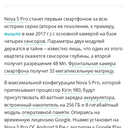
Nova 5 Pro
станет первым смартфоном за всю
историю серии (второе ее поколение, к примеру,
вышло
в мае 2017 г.) с основной камерой на базе
четырех
сенсоров
. Параметры двух модулей
держатся в тайне – известно лишь, что один из этого
квартета окажется сенсором глубины, а второй
получит разрешение 48 Мп.
Фронтальная камера
смартфона
получит 32-
мегапиксельную матрицу
.
В максимальной конфигурации Nova 5 Pro, которой
приписывают процессор
Kirin 980
, будут
присутствовать 40-ваттная зарядка
аккумулятора
,
встроенный накопитель
на 256 ГБ и 8-гигабайтный
модуль
оперативной памяти
. Опираясь на
временную лицензию Google, Huawei установит на
Nova 5 Pro
ОС
Android 9 Pie
с доступом к
Google Play
,