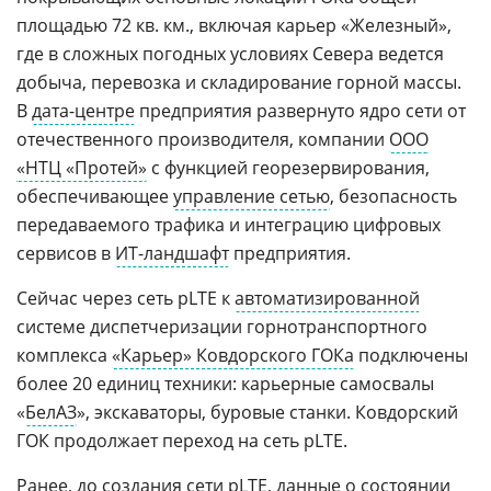
площадью 72 кв. км., включая карьер «Железный»,
где в сложных погодных условиях Севера ведется
добыча, перевозка и складирование горной массы.
В
дата-центре
предприятия развернуто ядро сети от
отечественного производителя, компании
ООО
«НТЦ «Протей»
с функцией георезервирования,
обеспечивающее
управление сетью
, безопасность
передаваемого трафика и интеграцию цифровых
сервисов в
ИТ-ландшафт
предприятия.
Сейчас через сеть pLTE к
автоматизированной
системе диспетчеризации горнотранспортного
комплекса
«Карьер» Ковдорского ГОКа
подключены
более 20 единиц техники: карьерные самосвалы
«
БелАЗ
», экскаваторы, буровые станки. Ковдорский
ГОК продолжает переход на сеть pLTE.
Ранее, до создания сети pLTE, данные о состоянии