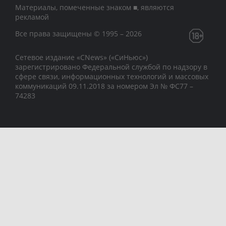
Материалы, помеченные знаком ■, являются
рекламой
Все права защищены © 1995 – 2026
Сетевое издание «CNews» («СиНьюс»)
зарегистрировано Федеральной службой по надзору в
сфере связи, информационных технологий и массовых
коммуникаций 09.11.2018 за номером Эл № ФС77 –
74283