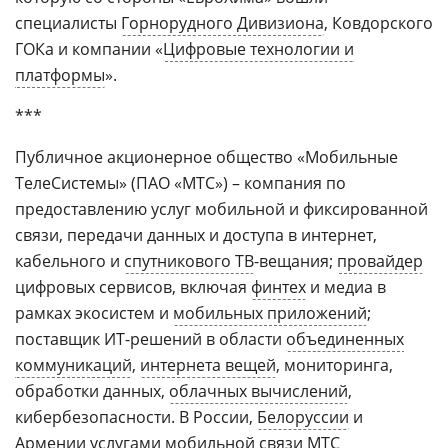
специалисты
Горнорудного Дивизиона
, Ковдорского
ГОКа и компании «
Цифровые технологии и
платформы
».
***
Публичное акционерное общество «Мобильные
ТелеСистемы» (ПАО «МТС») – компания по
предоставлению услуг мобильной и фиксированной
связи, передачи данных и доступа в интернет,
кабельного и
спутникового ТВ
-вещания;
провайдер
цифровых сервисов, включая
финтех
и медиа в
рамках экосистем и
мобильных приложений
;
поставщик ИТ-решений в области
объединенных
коммуникаций
,
интернета вещей
, мониторинга,
обработки данных,
облачных вычислений
,
кибербезопасности. В России,
Белоруссии
и
Армении
услугами
мобильной связи
МТС