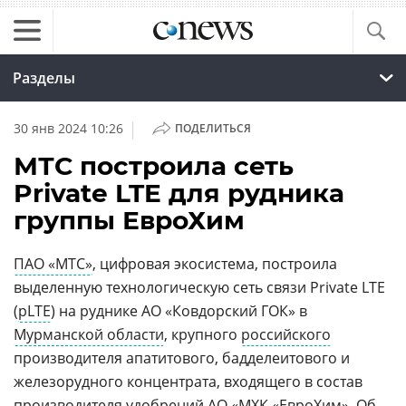
Разделы
|
30 янв 2024 10:26
ПОДЕЛИТЬСЯ
МТС построила сеть
Private LTE для рудника
группы ЕвроХим
ПАО «МТС»
, цифровая экосистема, построила
выделенную технологическую сеть связи Private LTE
(
pLTE
) на руднике АО «Ковдорский ГОК» в
Мурманской области
, крупного
российского
производителя апатитового, бадделеитового и
железорудного концентрата, входящего в состав
производителя удобрений АО «МХК «ЕвроХим». Об