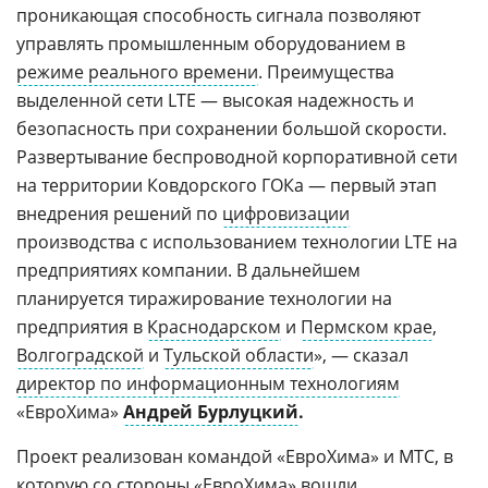
проникающая способность сигнала позволяют
управлять промышленным оборудованием в
режиме реального времени
. Преимущества
выделенной сети LTE — высокая надежность и
безопасность при сохранении большой скорости.
Развертывание беспроводной корпоративной сети
на территории Ковдорского ГОКа — первый этап
внедрения решений по
цифровизации
производства с использованием технологии LTE на
предприятиях компании. В дальнейшем
планируется тиражирование технологии на
предприятия в
Краснодарском
и
Пермском крае
,
Волгоградской
и
Тульской области
», — сказал
директор по информационным технологиям
«ЕвроХима»
Андрей Бурлуцкий
.
Проект реализован командой «ЕвроХима» и МТС, в
которую со стороны «ЕвроХима» вошли