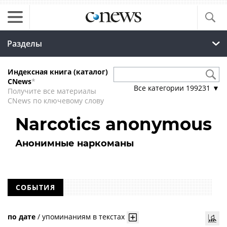
Разделы
Индексная книга (каталог)
CNews
*
Все категории
199231
▼
Получите все материалы
CNews по ключевому слову
Narcotics anonymous
Анонимные наркоманы
СОБЫТИЯ
по дате
/
упоминаниям в текстах