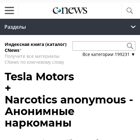
Разделы
Индексная книга (каталог)
CNews
*
Все категории
199231
▼
Получите все материалы
CNews по ключевому слову
Tesla Motors
+
Narcotics anonymous -
Анонимные
наркоманы