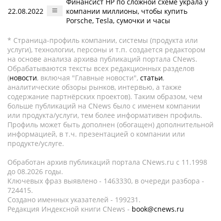
Финансист HP по сложной схеме украла у
22.08.2022
компании миллионы, чтобы купить
Porsсhe, Tesla, сумочки и часы
* Страница-профиль компании, системы (продукта или
услуги), технологии, персоны и т.п. создается редактором
на основе анализа архива публикаций портала CNews.
Обрабатываются тексты всех редакционных разделов
(
новости
, включая "Главные новости",
статьи
,
аналитические обзоры рынков, интервью, а также
содержание партнёрских проектов). Таким образом, чем
больше публикаций на CNews было с именем компании
или продукта/услуги, тем более информативен профиль.
Профиль может быть дополнен (обогащен) дополнительной
информацией, в т.ч. презентацией о компании или
продукте/услуге.
Обработан архив публикаций портала CNews.ru c 11.1998
до 08.2026 годы.
Ключевых фраз выявлено - 1463330, в очереди разбора -
724415.
Создано именных указателей - 199231.
Редакция Индексной книги CNews -
book@cnews.ru