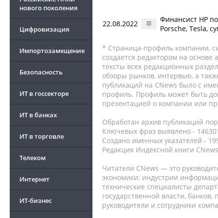
нового поколения
Финансист HP по
22.08.2022
Porsсhe, Tesla, 
Цифровизация
* Страница-профиль компании, сис
Импортозамещение
создается редактором на основе
тексты всех редакционных раздел
Безопасность
обзоры рынков, интервью, а такж
публикаций на CNews было с име
ИТ в госсекторе
профиль. Профиль может быть до
презентацией о компании или про
ИТ в банках
Обработан архив публикаций порт
Ключевых фраз выявлено - 146301
ИТ в торговле
Создано именных указателей - 19
Редакция Индексной книги CNews
Телеком
Читатели CNews — это руководит
экономики: индустрии информаци
Интернет
технические специалисты депар
государственной власти, банков,
ИТ-бизнес
руководители и сотрудники комп