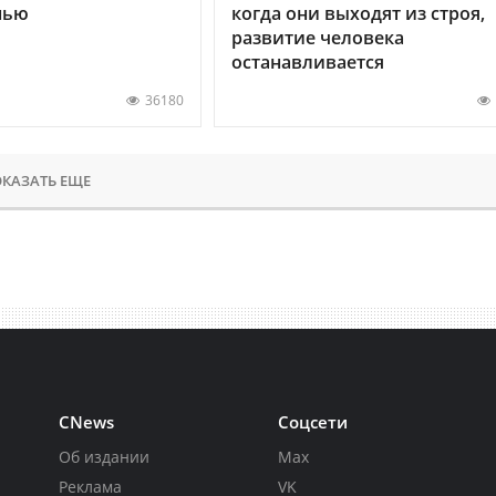
нью
когда они выходят из строя,
развитие человека
останавливается
36180
КАЗАТЬ ЕЩЕ
CNews
Соцсети
Об издании
Max
Реклама
VK