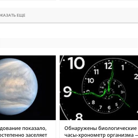
КАЗАТЬ ЕЩЕ
дование показало,
Обнаружены биологические
остепенно заселяет
часы-хронометр организма 