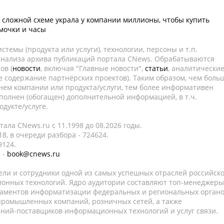
 сложной схеме украла у компании миллионы, чтобы купить
сумочки и часы
темы (продукта или услуги), технологии, персоны и т.п.
 анализа архива публикаций портала CNews. Обрабатываются
ов (
новости
, включая "Главные новости",
статьи
, аналитически
е содержание партнёрских проектов). Таким образом, чем боль
нем компании или продукта/услуги, тем более информативен
полнен (обогащен) дополнительной информацией, в т.ч.
дукте/услуге.
ала CNews.ru c 11.1998 до 08.2026 годы.
8, в очереди разбора - 724624.
9124.
 -
book@cnews.ru
ели и сотрудники одной из самых успешных отраслей российск
онных технологий. Ядро аудитории составляют топ-менеджеры
таментов информатизации федеральных и региональных орган
 промышленных компаний, розничных сетей, а также
аний-поставщиков информационных технологий и услуг связи.