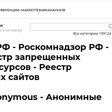
НФЕРЕНЦИИ
МАРКЕТ
ТЕХНИКА
НАУКА
ТВ
ws
*
по ключевому
Все категории
199124
Ф - Роскомнадзор РФ -
стр запрещенных
сурсов - Реестр
х сайтов
nonymous - Анонимные