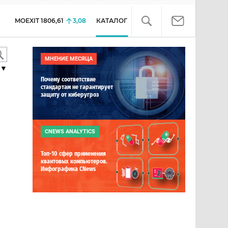
MOEXIT
1806,61
3,08
КАТАЛОГ
МНЕНИЕ МЕСЯЦА
▼
Почему соответствие
стандартам не гарантирует
защиту от киберугроз
CNEWS ANALYTICS
Топ-10 сфер применения
квантовых компьютеров.
Инфографика CNews