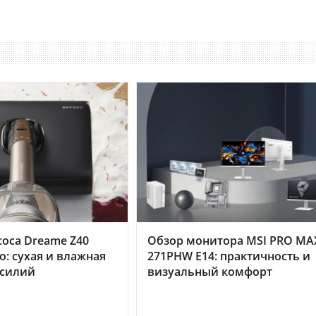
оса Dreame Z40
Обзор монитора MSI PRO MA
o: сухая и влажная
271PHW E14: практичность и
усилий
визуальный комфорт