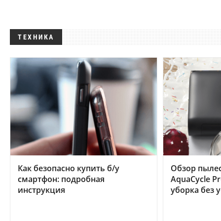
ТЕХНИКА
Как безопасно купить б/у
Обзор пылес
смартфон: подробная
AquaCycle Pr
инструкция
уборка без 