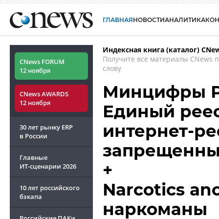
ГЛАВНАЯ
НОВОСТИ
АНАЛИТИКА
КО
Индексная книга (каталог) CNe
Получите все материалы CNews 
CNews FORUM
слову
12 ноября
Минцифры Р
CNews AWARDS
12 ноября
Единый рее
интернет-ре
30 лет рынку ERP
в России
запрещенны
Главные
+
ИТ-сценарии
2026
Narcotics a
10 лет российского
бэкапа
наркоманы
Российские ПАКи