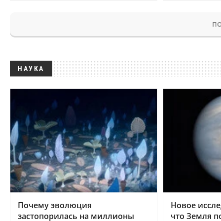
ПО
НАУКА
Почему эволюция
Новое иссле
застопорилась на миллионы
что Земля п