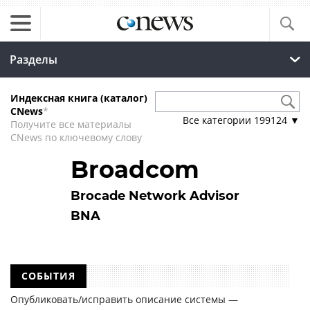
Разделы
Индексная книга (каталог)
CNews
*
Все категории
199124
▼
Получите все материалы
CNews по ключевому слову
Broadcom
Brocade Network Advisor
BNA
СОБЫТИЯ
Опубликовать/исправить описание системы —