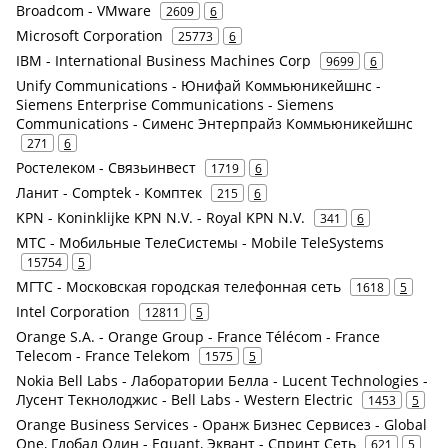
Broadcom - VMware
2609
6
Microsoft Corporation
25773
6
IBM - International Business Machines Corp
9699
6
Unify Communications - Юнифай Коммьюникейшнс -
Siemens Enterprise Communications - Siemens
Communications - Сименс Энтерпрайз Коммьюникейшнс
271
6
Ростелеком - Связьинвест
1719
6
Ланит - Comptek - Комптек
215
6
KPN - Koninklijke KPN N.V. - Royal KPN N.V.
341
6
МТС - Мобильные ТелеСистемы - Mobile TeleSystems
15754
5
МГТС - Московская городская телефонная сеть
1618
5
Intel Corporation
12811
5
Orange S.A. - Orange Group - France Télécom - France
Telecom - France Telekom
1575
5
Nokia Bell Labs - Лаборатории Белла - Lucent Technologies -
Лусент Текнолоджис - Bell Labs - Western Electric
1453
5
Orange Business Services - Оранж Бизнес Сервисез - Global
One, Глобал Один - Equant, Эквант - Спринт Сеть
621
5