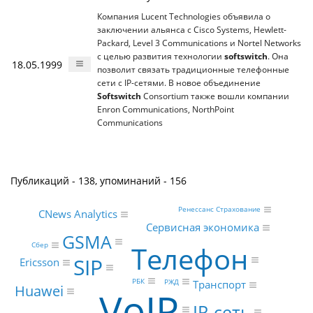
Компания Lucent Technologies объявила о
заключении альянса с Cisco Systems, Hewlett-
Packard, Level 3 Communications и Nortel Networks
с целью развития технологии
softswitch
. Она
18.05.1999
позволит связать традиционные телефонные
сети с IP-сетями. В новое объединение
Softswitch
Consortium также вошли компании
Enron Communications, NorthPoint
Communications
Публикаций - 138, упоминаний - 156
Ренессанс Страхование
CNews Analytics
Сервисная экономика
GSMA
Сбер
Телефон
SIP
Ericsson
РБК
РЖД
Транспорт
Huawei
VoIP
IP-сеть