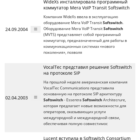
WideXs инсталлировала программный
коммутатор Mera VoIP Transit Softswitch
Компания WideXs ввела в эксплуатацию
оборудование Mera VoIP Transit
Softswitch
.
24.09.2004
Оборудование Mera VoIP Transit
Softswitch
(MVTS) представляет собой программный
коммутатор, предназначенный для работы в
коммуникационных системах «нового
поколения», позволя
VocalTec представил решение Softswitch
на протоколе SIP
На прошлой неделе американская компания
VocalTec Communications представила
основанную на протоколе SIP архитектуру
02.04.2003
Softswitch
- Essentra
Softswitch
Architecrure,
которая предлагает новые возможности для
операторов, оказывающих услуги
междугородной и международной связи,
обеспечивая полную совместимос
Lucent вступила в Softswitch Consortium