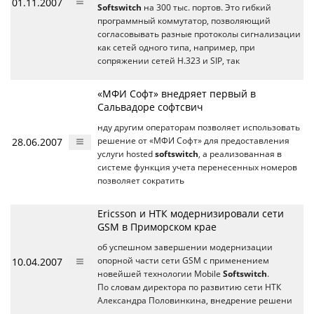
01.11.2007
Softswitch
на 300 тыс. портов. Это гибкий
программный коммутатор, позволяющий
согласовывать разные протоколы сигнализации
как сетей одного типа, например, при
сопряжении сетей H.323 и SIP, так
«МФИ Софт» внедряет первый в
Сальвадоре софтсвич
нду другим операторам позволяет использовать
28.06.2007
решение от «МФИ Софт» для предоставления
услуги hosted
softswitch
, а реализованная в
системе функция учета перенесенных номеров
позволяет сократить
Ericsson и НТК модернизировали сети
GSM в Приморском крае
об успешном завершении модернизации
10.04.2007
опорной части сети GSM с применением
новейшей технологии Mobile
Softswitch
.
По словам директора по развитию сети НТК
Александра Половинкина, внедрение решени