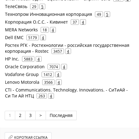
ТелеСвязь
29
5
Технопром Инновационная корпорация
49
5
Корпорация О.С.С. - Кивинет
37
4
MERA Networks
18
4
Dell EMC
5179
4
Ростех РГК - Ростехнологии - российская государственная
корпорация - Rostec
3457
4
HP Inc.
5883
4
Oracle Corporation
7074
4
Vodafone Group
1412
4
Lenovo Motorola
3566
4
CTI - Communications. Technology. Innovations. - СиТиАй -
Си Ти Ай НТЦ
263
4
1
2
3
>
Последняя
КОРОТКАЯ ССЫЛКА