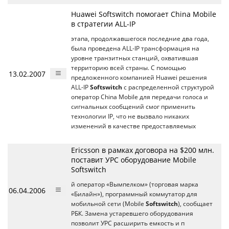
Huawei Softswitch помогает China Mobile
в стратегии ALL-IP
этапа, продолжавшегося последние два года,
была проведена ALL-IP трансформация на
уровне транзитных станций, охватившая
территорию всей страны. С помощью
13.02.2007
предложенного компанией Huawei решения
ALL-IP
Softswitch
с распределенной структурой
оператор China Mobile для передачи голоса и
сигнальных сообщений смог применить
технологии IP, что не вызвало никаких
изменений в качестве предоставляемых
Ericsson в рамках договора на $200 млн.
поставит УРС оборудование Mobile
Softswitch
й оператор «Вымпелком» (торговая марка
06.04.2006
«Билайн»), программный коммутатор для
мобильной сети (Mobile
Softswitch
), сообщает
РБК. Замена устаревшего оборудования
позволит УРС расширить емкость и п