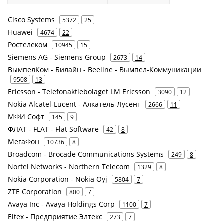
Cisco Systems
5372
25
Huawei
4674
22
Ростелеком
10945
15
Siemens AG - Siemens Group
2673
14
ВымпелКом - Билайн - Beeline - Вымпел-Коммуникации
9508
13
Ericsson - Telefonaktiebolaget LM Ericsson
3090
12
Nokia Alcatel-Lucent - Алкатель-Лусент
2666
11
МФИ Софт
145
9
ФЛАТ - FLAT - Flat Software
42
8
МегаФон
10736
8
Broadcom - Brocade Communications Systems
249
8
Nortel Networks - Northern Telecom
1329
8
Nokia Corporation - Nokia Oyj
5804
7
ZTE Corporation
800
7
Avaya Inc - Avaya Holdings Corp
1100
7
Eltex - Предприятие Элтекс
273
7