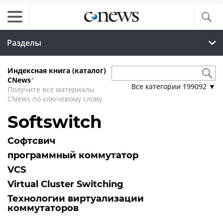
Разделы
Индексная книга (каталог)
CNews
*
Все категории
199092
▼
Получите все материалы
CNews по ключевому слову
Softswitch
Софтсвич
программный коммутатор
VCS
Virtual Cluster Switching
Технологии виртуализации
коммутаторов