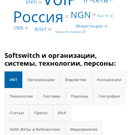
ЕРРП
Россия
NGN
Russ ГК
Инвестиции
СМБ
ФЛАТ
Связь-Экспокомм
Softswitch и организации,
системы, технологии, персоны:
ИКТ
Организации
Ведомства
Ассоциации
Технологии
Системы
Персоны
География
Статьи
Пресса
ИАА
НИИ, ВУЗы и библиотеки
Мероприятия