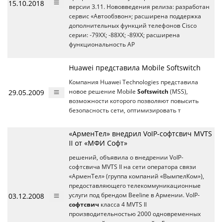
15.10.2018
версии 3.11. Нововведения релиза: разработан
сервис «Автообзвон»; расширена поддержка
дополнительных функций телефонов Cisco
серии: -79XX; -88XX; -89XX; расширена
функциональность АР
Huawei представила Mobile Softswitch
Компания Huawei Technologies представила
29.05.2009
новое решение Mobile
Softswitch
(MSS),
возможности которого позволяют повысить
безопасность сети, оптимизировать т
«АрменТел» внедрил VoIP-софтсвич MVTS
II от «МФИ Софт»
решений, объявила о внедрении VoIP-
софтсвича MVTS II на сети оператора связи
«АрменТел» (группа компаний «ВымпелКом»),
предоставляющего телекоммуникационные
03.12.2008
услуги под брендом Beeline в Армении. VoIP-
софтсвич
класса 4 MVTS II
производительностью 2000 одновременных