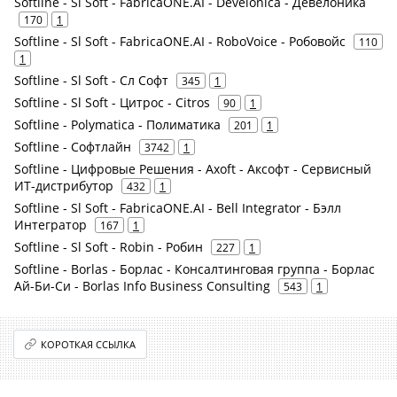
Softline - Sl Soft - FabricaONE.AI - Develonica - Девелоника
170
1
Softline - Sl Soft - FabricaONE.AI - RoboVoice - Робовойс
110
1
Softline - Sl Soft - Сл Софт
345
1
Softline - Sl Soft - Цитрос - Citros
90
1
Softline - Polymatica - Полиматика
201
1
Softline - Софтлайн
3742
1
Softline - Цифровые Решения - Axoft - Аксофт - Сервисный
ИТ-дистрибутор
432
1
Softline - Sl Soft - FabricaONE.AI - Bell Integrator - Бэлл
Интегратор
167
1
Softline - Sl Soft - Robin - Робин
227
1
Softline - Borlas - Борлас - Консалтинговая группа - Борлас
Ай-Би-Си - Borlas Info Business Consulting
543
1
КОРОТКАЯ ССЫЛКА