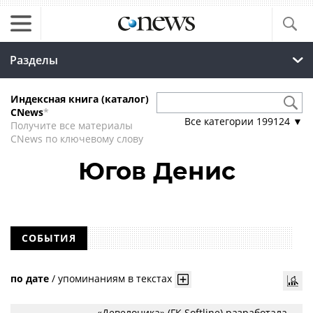
Разделы
Индексная книга (каталог)
CNews
*
Все категории
199124
▼
Получите все материалы
CNews по ключевому слову
Югов Денис
СОБЫТИЯ
по дате
/
упоминаниям в текстах
«Девелоника» (ГК Softline) разработала