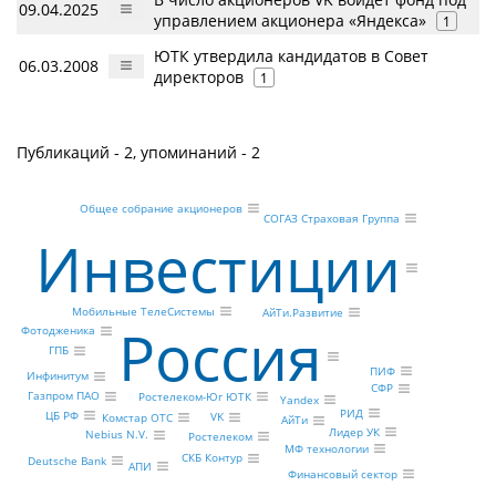
09.04.2025
управлением акционера «Яндекса»
1
ЮТК утвердила кандидатов в Совет
06.03.2008
директоров
1
Публикаций - 2, упоминаний - 2
Общее собрание акционеров
СОГАЗ Страховая Группа
Инвестиции
Мобильные ТелеСистемы
АйТи.Развитие
Россия
Фотодженика
ГПБ
ПИФ
Инфинитум
СФР
Газпром ПАО
Ростелеком-Юг ЮТК
Yandex
РИД
ЦБ РФ
VK
Комстар ОТС
АйТи
Лидер УК
Nebius N.V.
Ростелеком
МФ технологии
СКБ Контур
Deutsche Bank
АПИ
Финансовый сектор