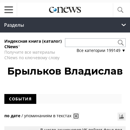
Разделы
Индексная книга (каталог)
CNews
*
Все категории
199149
▼
Получите все материалы
CNews по ключевому слову
Брыльков Владислав
СОБЫТИЯ
по дате
/
упоминаниям в текстах
В число акционеров VK войдет фонд под