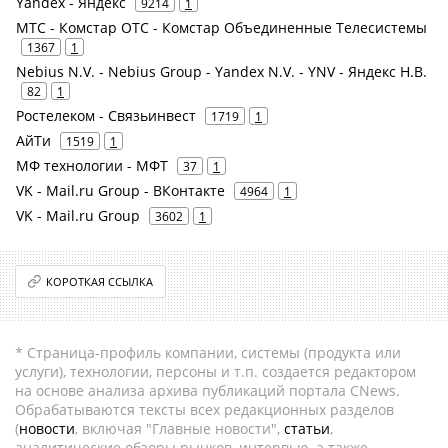
Yandex - Яндекс
9214
1
МТС - Комстар ОТС - Комстар Объединенные Телесистемы
1367
1
Nebius N.V. - Nebius Group - Yandex N.V. - YNV - Яндекс Н.В.
82
1
Ростелеком - Связьинвест
1719
1
АйТи
1519
1
МФ технологии - МФТ
37
1
VK - Mail.ru Group - ВКонтакте
4964
1
VK - Mail.ru Group
3602
1
КОРОТКАЯ ССЫЛКА
* Страница-профиль компании, системы (продукта или
услуги), технологии, персоны и т.п. создается редактором
на основе анализа архива публикаций портала CNews.
Обрабатываются тексты всех редакционных разделов
(
новости
, включая "Главные новости",
статьи
,
аналитические обзоры рынков, интервью, а также