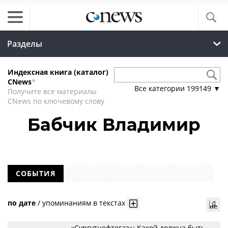
Разделы
Индексная книга (каталог)
CNews
*
Все категории
199149
▼
Получите все материалы
CNews по ключевому слову
Бабчик Владимир
СОБЫТИЯ
по дате
/
упоминаниям в текстах
«Сургутнефтегаз»: Какой должна быть