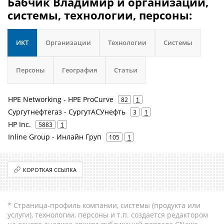
Бабчик Владимир и организации,
системы, технологии, персоны:
ИКТ
Организации
Технологии
Системы
Персоны
География
Статьи
HPE Networking - HPE ProCurve
82
1
Сургутнефтегаз - СургутАСУнефть
3
1
HP Inc.
5883
1
Inline Group - Инлайн Груп
105
1
КОРОТКАЯ ССЫЛКА
* Страница-профиль компании, системы (продукта или
услуги), технологии, персоны и т.п. создается редактором