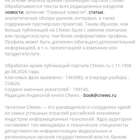
на основе анализа архива публикаций портала CNews.
Обрабатываются тексты всех редакционных разделов
(
новости
, включая "Главные новости",
статьи
,
аналитические обзоры рынков, интервью, а также
содержание партнёрских проектов). Таким образом, чем
больше публикаций на CNews было с именем компании
или продукта/услуги, тем более информативен профиль.
Профиль может быть дополнен (обогащен) дополнительной
информацией, в т.ч. презентацией о компании или
продукте/услуге.
Обработан архив публикаций портала CNews.ru c 11.1998
до 08.2026 годы.
Ключевых фраз выявлено - 1463082, в очереди разбора -
724626.
Создано именных указателей - 199149.
Редакция Индексной книги CNews -
book@cnews.ru
Читатели CNews — это руководители и сотрудники одной
из самых успешных отраслей российской экономики:
индустрии информационных технологий. Ядро аудитории
составляют топ-менеджеры и технические специалисты
департаментов информатизации федеральных и
региональных органов государственной власти, банков,