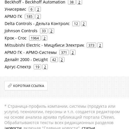
Beckhoff - Beckhoff Automation
38
2
Унисервис
6
2
АРМО ГК
185
2
Delta Controls - Дельта Контролс
12
2
Johnson Controls
33
2
Крок - Croc
1964
2
Mitsubishi Electric - Мицубиси Электрик
373
2
АРМО ГК - АРМО-Системы
371
2
Делайт 2000 - DeLight
42
2
Аргус-Спектр
19
2
КОРОТКАЯ ССЫЛКА
* Страница-профиль компании, системы (продукта или
услуги), технологии, персоны и т.п. создается редактором
на основе анализа архива публикаций портала CNews.
Обрабатываются тексты всех редакционных разделов
(
новости
, включая "Главные новости",
статьи
,