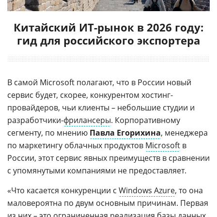
Китайский ИТ-рынок в 2026 году:
гид для российского экспортера
В самой Microsoft полагают, что в России новый
сервис будет, скорее, конкурентом хостинг-
провайдеров, чьи клиенты – небольшие студии и
разработчики-
фрилансеры
. Корпоративному
сегменту, по мнению
Павла Егорихина
, менеджера
по маркетингу облачных продуктов
Microsoft
в
России, этот сервис явных преимуществ в сравнении
с упомянутыми компаниями не предоставляет.
«Что касается конкуренции с
Windows Azure
, то она
маловероятна по двум основным причинам. Первая
из них – это ограниченная реализация
базы данных
,