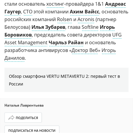
стали основатель
хостинг
-провайдера 1&1
Андреас
Гаугер
,
CTO
этой компании
Ахим Вайсс
, основатель
российских компаний
Rolsen
и
Acronis
(партнер
Белоусова)
Илья Зубарев
, глава
Softline
Игорь
Боровиков
, председатель совета директоров
UFG
Asset Management
Чарльз Райан
и основатель
разработчика антивирусов «
Доктор Веб
»
Игорь
Данилов
.
Обзор смартфона VERTU METAVERTU 2: первый тест в
России
Наталья Лаврентьева
ПОДЕЛИТЬСЯ
ПОДПИСАТЬСЯ НА НОВОСТИ