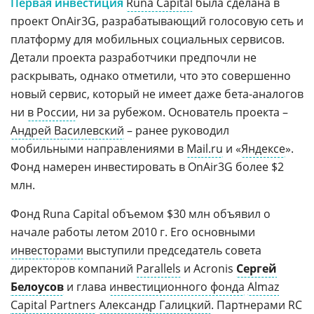
Первая инвестиция
Runa Capital
была сделана в
проект OnAir3G, разрабатывающий голосовую сеть и
платформу для мобильных социальных сервисов.
Детали проекта разработчики предпочли не
раскрывать, однако отметили, что это совершенно
новый сервис, который не имеет даже бета-аналогов
ни
в России
, ни за рубежом. Основатель проекта –
Андрей Василевский
– ранее руководил
мобильными направлениями в
Mail.ru
и «
Яндексе
».
Фонд намерен инвестировать в OnAir3G более $2
млн.
Фонд Runa Capital объемом $30 млн объявил о
начале работы летом 2010 г. Его основными
инвесторами
выступили председатель совета
директоров компаний
Parallels
и Acronis
Сергей
Белоусов
и глава
инвестиционного фонда
Almaz
Capital Partners
Александр Галицкий
. Партнерами RC