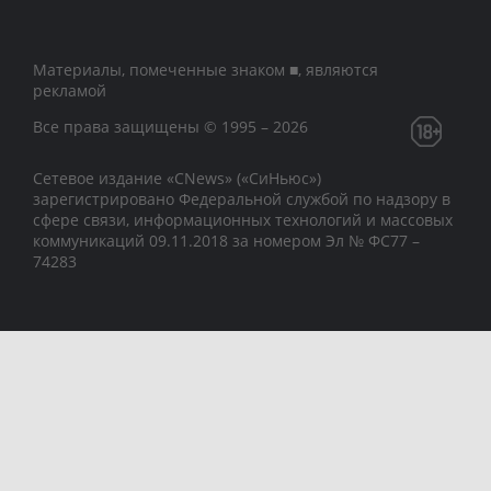
Материалы, помеченные знаком ■, являются
рекламой
Все права защищены © 1995 – 2026
Сетевое издание «CNews» («СиНьюс»)
зарегистрировано Федеральной службой по надзору в
сфере связи, информационных технологий и массовых
коммуникаций 09.11.2018 за номером Эл № ФС77 –
74283