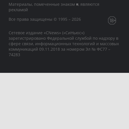
Материалы, помеченные знаком ■, являются
рекламой
Все права защищены © 1995 – 2026
Сетевое издание «CNews» («СиНьюс»)
зарегистрировано Федеральной службой по надзору в
сфере связи, информационных технологий и массовых
коммуникаций 09.11.2018 за номером Эл № ФС77 –
74283