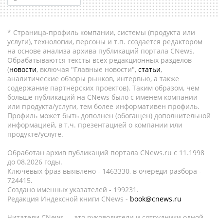
* Страница-профиль компании, системы (продукта или
услуги), технологии, персоны и т.п. создается редактором
на основе анализа архива публикаций портала CNews.
Обрабатываются тексты всех редакционных разделов
(
новости
, включая "Главные новости",
статьи
,
аналитические обзоры рынков, интервью, а также
содержание партнёрских проектов). Таким образом, чем
больше публикаций на CNews было с именем компании
или продукта/услуги, тем более информативен профиль.
Профиль может быть дополнен (обогащен) дополнительной
информацией, в т.ч. презентацией о компании или
продукте/услуге.
Обработан архив публикаций портала CNews.ru c 11.1998
до 08.2026 годы.
Ключевых фраз выявлено - 1463330, в очереди разбора -
724415.
Создано именных указателей - 199231.
Редакция Индексной книги CNews -
book@cnews.ru
Читатели CNews — это руководители и сотрудники одной