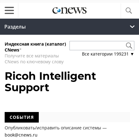
Разделы
Индексная книга (каталог)
CNews
*
Все категории
199231
▼
Получите все материалы
CNews по ключевому слову
Ricoh Intelligent
Support
СОБЫТИЯ
Опубликовать/исправить описание системы —
book@cnews.ru