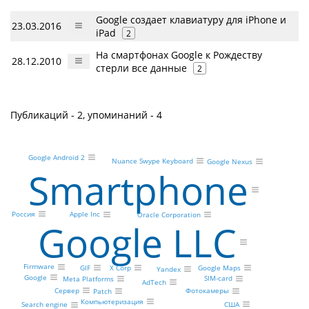
Google создает клавиатуру для iPhone и
23.03.2016
iPad
2
На смартфонах Google к Рождеству
28.12.2010
стерли все данные
2
Публикаций - 2, упоминаний - 4
Google Android 2
Nuance Swype Keyboard
Google Nexus
Smartphone
Россия
Apple Inc
Oracle Corporation
Google LLC
Firmware
Google Maps
X Corp
GIF
Yandex
Google
SIM-card
Meta Platforms
AdTech
Сервер
Фотокамеры
Patch
Компьютеризация
США
Search engine