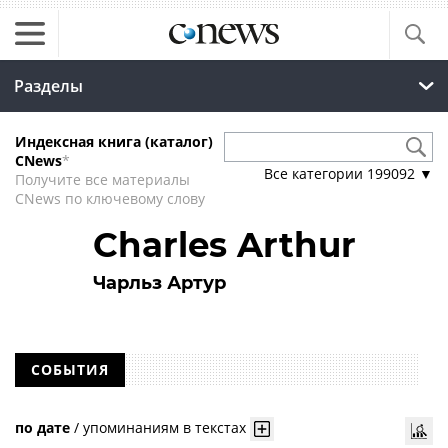
Разделы
Индексная книга (каталог)
CNews
*
Все категории
199092
▼
Получите все материалы
CNews по ключевому слову
Charles Arthur
Чарльз Артур
СОБЫТИЯ
по дате
/
упоминаниям в текстах