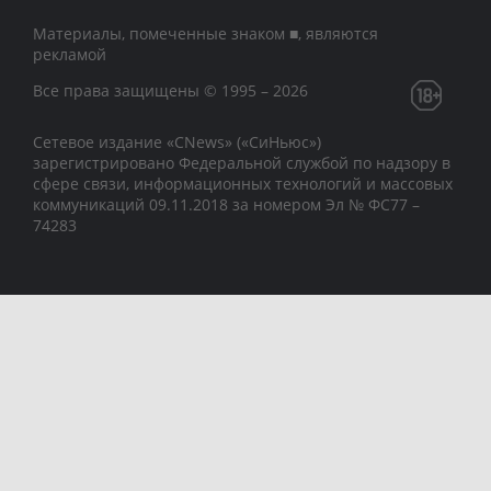
Материалы, помеченные знаком ■, являются
рекламой
Все права защищены © 1995 – 2026
Сетевое издание «CNews» («СиНьюс»)
зарегистрировано Федеральной службой по надзору в
сфере связи, информационных технологий и массовых
коммуникаций 09.11.2018 за номером Эл № ФС77 –
74283