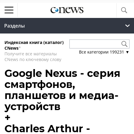
Разделы
Индексная книга (каталог)
CNews
*
Все категории
199231
▼
Получите все материалы
CNews по ключевому слову
Google Nexus - серия
смартфонов,
планшетов и медиа-
устройств
+
Charles Arthur -