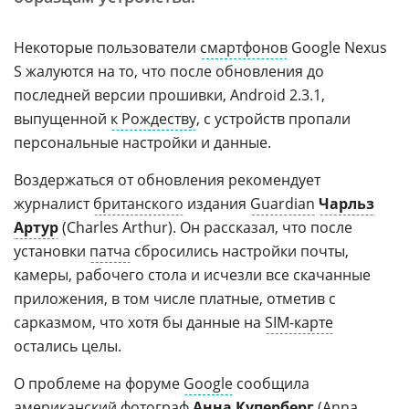
Некоторые пользователи
смартфонов
Google Nexus
S жалуются на то, что после обновления до
последней версии прошивки, Android 2.3.1,
выпущенной
к Рождеству
, с устройств пропали
персональные настройки и данные.
Воздержаться от обновления рекомендует
журналист
британского
издания
Guardian
Чарльз
Артур
(Charles Arthur). Он рассказал, что после
установки
патча
сбросились настройки почты,
камеры, рабочего стола и исчезли все скачанные
приложения, в том числе платные, отметив с
сарказмом, что хотя бы данные на
SIM-карте
остались целы.
О проблеме на форуме
Google
сообщила
американский
фотограф
Анна Куперберг
(Anna