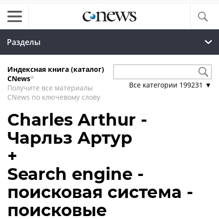
Разделы
Индексная книга (каталог)
CNews
*
Все категории
199231
▼
Получите все материалы
CNews по ключевому слову
Charles Arthur -
Чарльз Артур
+
Search engine -
поисковая система -
поисковые