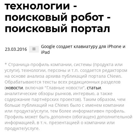
технологии -
поисковый робот -
поисковый портал
Google создает клавиатуру для iPhone и
23.03.2016
iPad
* Страница-профиль компании, системы (продукта или
услуги), технологии, персоны и т.п. создается редактором
на основе анализа архива публикаций портала CNews.
Обрабатываются тексты всех редакционных разделов
(
новости
, включая "Главные новости",
статьи
,
аналитические обзоры рынков, интервью, а также
содержание партнёрских проектов). Таким образом, чем
больше публикаций на CNews было с именем компании
или продукта/услуги, тем более информативен профиль.
Профиль может быть дополнен (обогащен) дополнительной
информацией, в т.ч. презентацией о компании или
продукте/услуге.