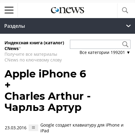
Разделы
Индексная книга (каталог)
CNews
*
Все категории
199201
▼
Получите все материалы
CNews по ключевому слову
Apple iPhone 6
+
Charles Arthur -
Чарльз Артур
Google создает клавиатуру для iPhone и
23.03.2016
iPad