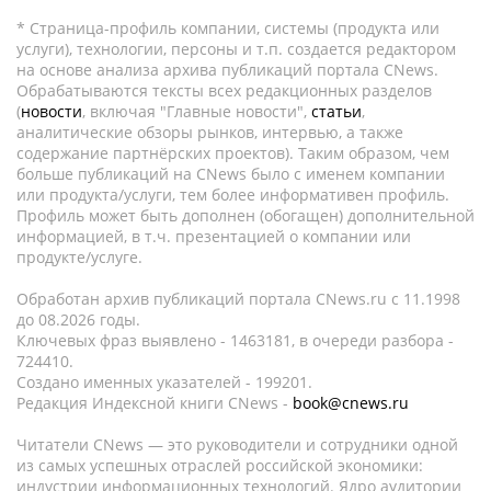
* Страница-профиль компании, системы (продукта или
услуги), технологии, персоны и т.п. создается редактором
на основе анализа архива публикаций портала CNews.
Обрабатываются тексты всех редакционных разделов
(
новости
, включая "Главные новости",
статьи
,
аналитические обзоры рынков, интервью, а также
содержание партнёрских проектов). Таким образом, чем
больше публикаций на CNews было с именем компании
или продукта/услуги, тем более информативен профиль.
Профиль может быть дополнен (обогащен) дополнительной
информацией, в т.ч. презентацией о компании или
продукте/услуге.
Обработан архив публикаций портала CNews.ru c 11.1998
до 08.2026 годы.
Ключевых фраз выявлено - 1463181, в очереди разбора -
724410.
Создано именных указателей - 199201.
Редакция Индексной книги CNews -
book@cnews.ru
Читатели CNews — это руководители и сотрудники одной
из самых успешных отраслей российской экономики:
индустрии информационных технологий. Ядро аудитории