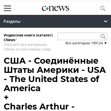
Разделы
Индексная книга (каталог)
CNews
*
Все категории
199124
▼
Получите все материалы
CNews по ключевому слову
США - Соединённые
Штаты Америки - USA
- The United States of
America
+
Charles Arthur -