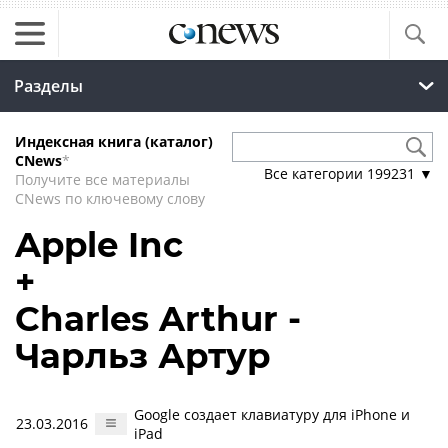
Разделы
Индексная книга (каталог)
CNews
*
Все категории
199231
▼
Получите все материалы
CNews по ключевому слову
Apple Inc
+
Charles Arthur -
Чарльз Артур
Google создает клавиатуру для iPhone и
23.03.2016
iPad