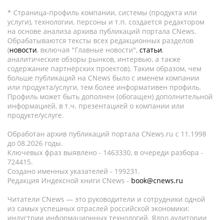
* Страница-профиль компании, системы (продукта или
услуги), технологии, персоны и т.п. создается редактором
на основе анализа архива публикаций портала CNews.
Обрабатываются тексты всех редакционных разделов
(
новости
, включая "Главные новости",
статьи
,
аналитические обзоры рынков, интервью, а также
содержание партнёрских проектов). Таким образом, чем
больше публикаций на CNews было с именем компании
или продукта/услуги, тем более информативен профиль.
Профиль может быть дополнен (обогащен) дополнительной
информацией, в т.ч. презентацией о компании или
продукте/услуге.
Обработан архив публикаций портала CNews.ru c 11.1998
до 08.2026 годы.
Ключевых фраз выявлено - 1463330, в очереди разбора -
724415.
Создано именных указателей - 199231.
Редакция Индексной книги CNews -
book@cnews.ru
Читатели CNews — это руководители и сотрудники одной
из самых успешных отраслей российской экономики:
индустрии информационных технологий. Ядро аудитории