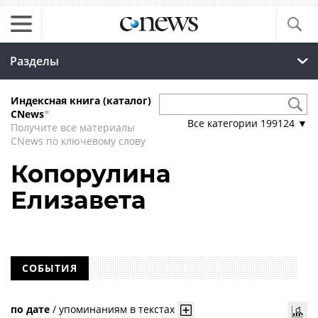
Разделы
Индексная книга (каталог)
CNews
*
Все категории
199124
▼
Получите все материалы
CNews по ключевому слову
Копорулина
Елизавета
СОБЫТИЯ
по дате
/
упоминаниям в текстах