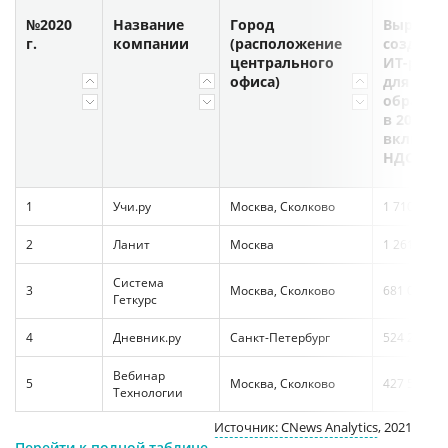
№2020
Название
Город
Выручка
г.
компании
(расположение
создани
центрального
ИТ-реш
офиса)
для
образов
в 2020 г.,
включая
НДС, ₽ты
1
Учи.ру
Москва, Сколково
1 710 093
2
Ланит
Москва
1 261 348
Система
3
Москва, Сколково
681 063
Геткурс
4
Дневник.ру
Санкт-Петербург
524 268
Вебинар
5
Москва, Сколково
427 581
Технологии
Источник: CNews Analytics
, 2021
Перейти к полной таблице