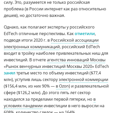
силу. Это, разумеется не только российская
проблема (в России интернет как раз относительно
дешев), но достаточно важная.
Однако, как полагают эксперты у российского
EdTech отличные перспективы. Как
отметили
,
подводя итоги 2020 г. в
Российской ассоциации
электронных коммуникаций
, российский EdTech
входит в тройку наиболее привлекательных ниш для
инвестиций. В отчете
агентства инноваций Москвы
«
Рынок венчурных инвестиций Москвы 2020
» EdTech
занял
третье место по объему инвестиций ($77,4
млн), уступив лишь сектору
электронной коммерции
($156,4 млн, из них 90% —
в Ozon
) и развлекательной
сфере ($126,2 млн). До этого пять лет сектор
находился за пределами первой пятерки, но
в
условиях пандемии
инвестиции в него выросли на
608%, количество сделок — на 164%.