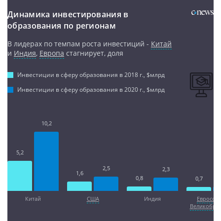
Динамика инвестирования в
образования по регионам
В лидерах по темпам роста инвестиций -
Китай
и
Индия
,
Европа
стагнирует, доля
Инвестиции в сферу образования в 2018 г., $млрд
Инвестиции в сферу образования в 2020 г., $млрд
10,2
5,2
2,5
2,3
1,6
0,8
0,7
Китай
США
Индия
Евросою
Великобри