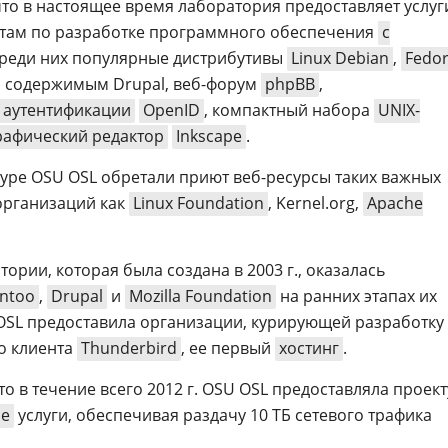
что в настоящее время лаборатория предоставляет услуг
ктам по разработке программного обеспечения
с
Среди них популярные дистрибутивы
Linux Debian
,
Fedo
я содержимым Drupal, веб-форум
phpBB
,
аутентификации
OpenID
, компактный набора
UNIX-
рафический редактор
Inkscape
.
туре OSU OSL обретали приют веб-ресурсы таких важных
организаций как
Linux Foundation
, Kernel.org,
Apache
ории, которая была создана в 2003 г., оказалась
ntoo
,
Drupal
и
Mozilla Foundation
на ранних этапах их
OSL предоставила организации, курирующей разработку
о клиента
Thunderbird
, ее первый
хостинг
.
то в течение всего 2012 г. OSU OSL предоставляла проект
ые
услуги, обеспечивая раздачу 10 ТБ сетевого трафика