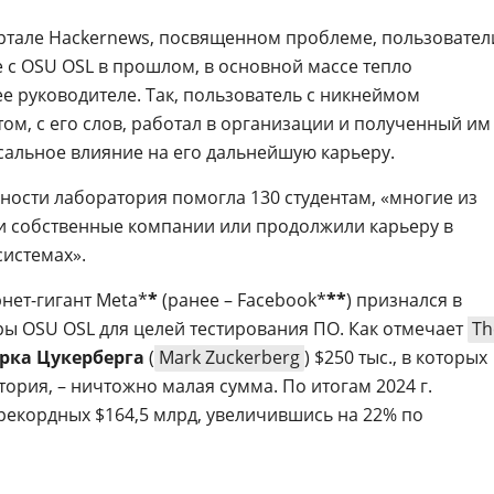
ортале Hackernews, посвященном проблеме, пользовател
 с OSU OSL в прошлом, в основной массе тепло
е руководителе. Так, пользователь с никнеймом
том, с его слов, работал в организации и полученный им
ссальное влияние на его дальнейшую карьеру.
ности лаборатория помогла 130 студентам, «многие из
и собственные компании или продолжили карьеру в
системах».
нет-гигант Meta*
*
(ранее – Facebook*
**
) признался в
ы OSU OSL для целей тестирования ПО. Как отмечает
Th
рка Цукерберга
(
Mark Zuckerberg
) $250 тыс., в которых
ория, – ничтожно малая сумма. По итогам 2024 г.
рекордных $164,5 млрд, увеличившись на 22% по