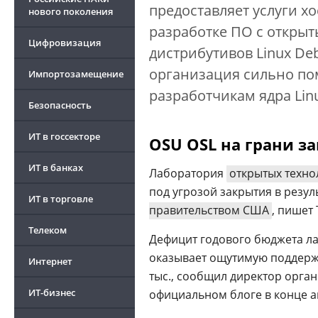
предоставляет услуги х
нового поколения
разработке ПО с открыт
Цифровизация
дистрибутивов Linux Deb
организация сильно помо
Импортозамещение
разработчикам ядра Lin
Безопасность
ИТ в госсекторе
OSU OSL на грани з
ИТ в банках
Лаборатория
открытых техно
под угрозой закрытия в рез
ИТ в торговле
правительством США
, пишет 
Телеком
Дефицит годового бюджета ла
оказывает ощутимую поддержк
Интернет
тыс., сообщил директор орга
ИТ-бизнес
официальном блоге в конце ап