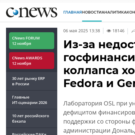
ГЛАВНАЯ
НОВОСТИ
АНАЛИТИКА
КО
|
06 мая 2025 13:38
18146
CNews FORUM
Из-за недос
12 ноября
госфинанси
CNews AWARDS
12 ноября
коллапса хо
30 лет рынку ERP
Fedora и Ge
в России
Главные
Лаборатория OSL при ун
ИТ-сценарии
2026
дефицитом финансиров
10 лет российского
поддержки со стороны 
бэкапа
администрации Дональд
Российские ПАКи