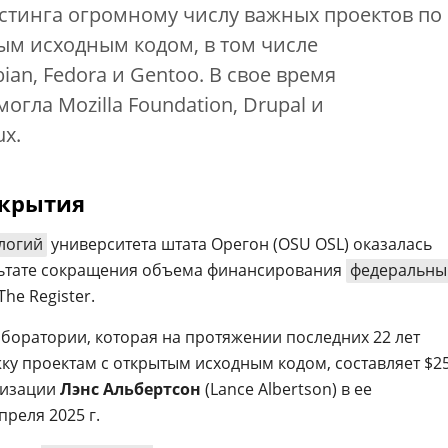
остинга огромному числу важных проектов по
ым исходным кодом, в том числе
ian, Fedora и Gentoo. В свое время
гла Mozilla Foundation, Drupal и
ux.
акрытия
логий
университета штата Орегон (OSU OSL) оказалась
ультате сокращения объема финансирования
федеральн
The Register.
боратории, которая на протяжении последних 22 лет
у проектам с открытым исходным кодом, составляет $2
низации
Лэнс Альбертсон
(Lance Albertson) в ее
реля 2025 г.