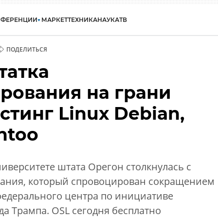
НФЕРЕНЦИИ
МАРКЕТ
ТЕХНИКА
НАУКА
ТВ
ПОДЕЛИТЬСЯ
татка
рования на грани
стинг Linux Debian,
ntoo
иверситете штата Орегон столкнулась с
ания, который спровоцирован сокращением
федерального центра по инициативе
а Трампа. OSL сегодня бесплатно