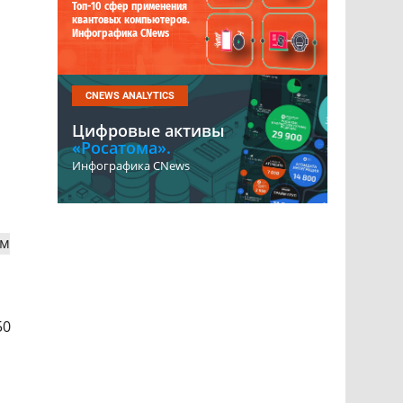
Топ-10 сфер применения
квантовых компьютеров.
Инфографика CNews
CNEWS ANALYTICS
Цифровые активы
«Росатома».
Инфографика CNews
ым
50