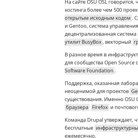
На сайте OSU OSL говорится, 
хостинга более чем 500 прое
открытым исходным кодом
. 
и Gentoo, система управлени
децентрализованная система
утилит BusyBox
, векторный
г
В разное время в инфраструк
для сообщества Open Source 
Software Foundation
.
Поддержка, оказанная лаборат
неоценимой для проектов
Ge
существования. Именно OSU 
браузера
Firefox
и почтовог
Команда Drupal утверждает, ч
бесплатные
инфраструктурн
ежемесячно.