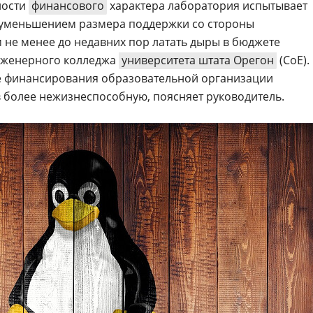
ности
финансового
характера лаборатория испытывает
 с уменьшением размера поддержки со стороны
м не менее до недавних пор латать дыры в бюджете
нженерного колледжа
университета штата Орегон
(CoE).
е финансирования образовательной организации
 более нежизнеспособную, поясняет руководитель.