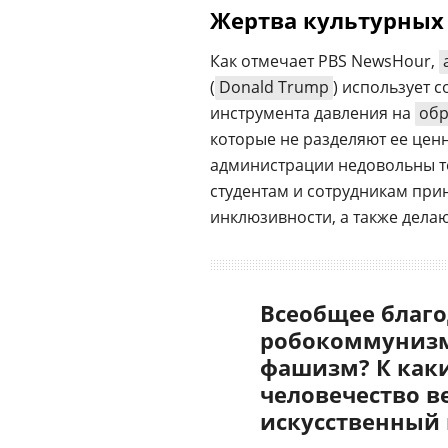
Жертва культурных
Как отмечает PBS NewsHour,
(
Donald Trump
) использует 
инструмента давления на
обр
которые не разделяют ее ценн
администрации недовольны т
студентам и сотрудникам при
инклюзивности, а также дела
Всеобщее благо
робокоммунизм
фашизм? К как
человечество в
искусственный