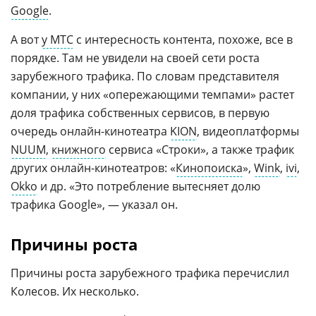
Google
.
А вот
у МТС
с интересность контента, похоже, все в
порядке. Там не увидели на своей сети роста
зарубежного трафика. По словам представителя
компании, у них «опережающими темпами» растет
доля трафика собственных сервисов, в первую
очередь онлайн-кинотеатра
KION
, видеоплатформы
NUUM
,
книжного
сервиса «Строки», а также трафик
других онлайн-кинотеатров: «
Кинопоиска
»,
Wink
,
ivi
,
Okko
и др. «Это потребление вытесняет долю
трафика Google», — указал он.
Причины роста
Причины роста зарубежного трафика перечислил
Колесов. Их несколько.