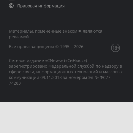
Правовая информация
Материалы, помеченные знаком ■, являются
рекламой
Все права защищены © 1995 – 2026
Сетевое издание «CNews» («СиНьюс»)
зарегистрировано Федеральной службой по надзору в
сфере связи, информационных технологий и массовых
коммуникаций 09.11.2018 за номером Эл № ФС77 –
74283