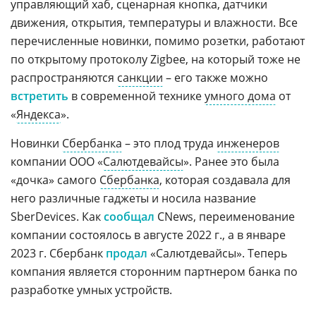
управляющий хаб, сценарная кнопка, датчики
движения, открытия, температуры и влажности. Все
перечисленные новинки, помимо розетки, работают
по открытому протоколу Zigbee, на который тоже не
распространяются
санкции
– его также можно
встретить
в современной технике
умного дома
от
«
Яндекса
».
Новинки
Сбербанка
– это плод труда
инженеров
компании ООО «
Салютдевайсы
». Ранее это была
«дочка» самого
Сбербанка
, которая создавала для
него различные гаджеты и носила название
SberDevices. Как
сообщал
CNews, переименование
компании состоялось в августе 2022 г., а в январе
2023 г. Сбербанк
продал
«Салютдевайсы». Теперь
компания является сторонним партнером банка по
разработке умных устройств.