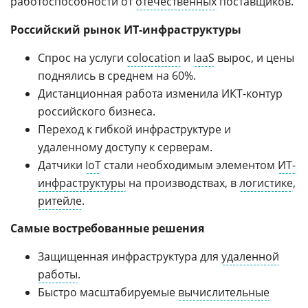
работоспособности от
отечественных
поставщиков.
Российский рынок ИТ-инфраструктуры
Спрос на услуги
colocation
и
IaaS
вырос, и цены
поднялись в среднем на 60%.
Дистанционная работа изменила ИКТ-контур
российского бизнеса.
Переход к гибкой инфраструктуре и
удаленному доступу к серверам.
Датчики
IoT
стали необходимым элементом
ИТ-
инфраструктуры
на производствах, в
логистике
,
ритейле
.
Самые востребованные решения
Защищенная инфраструктура для
удаленной
работы
.
Быстро масштабируемые
вычислительные