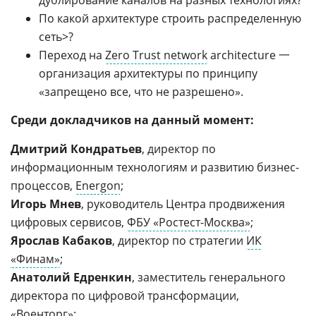
дублирование каналов на разных технологиях?
По какой архитектуре строить распределенную
сеть>?
Переход на
Zero Trust network
architecture 一
организация архитектуры по принципу
«запрещено все, что не разрешено».
Среди докладчиков на данный момент:
Дмитрий Кондратьев
, директор по
информационным технологиям и развитию бизнес-
процессов,
Energon
;
Игорь Мнев
, руководитель Центра продвижения
цифровых сервисов,
ФБУ «Ростест-Москва»
;
Ярослав Кабаков
, директор по стратегии
ИК
«Финам»
;
Анатолий Едренкин
, заместитель генерального
директора по цифровой трансформации,
«
Военторг
»;