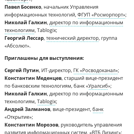
Павел Босенко
, начальник Управления
информационных технологий,
ФГУП «Росморпорт»
;
Николай Галкин
,
директор по информационным
технологиям
, Tablogix;
Георгий Лессар
,
технический директор
, группа
«Абсолют».
Приглашены для выступления:
Сергей Путин
, ИТ-директор,
ГК «Росводоканал»
;
Константин Меденцев
, старший вице-президент
по банковским технологиям, банк «
Уралсиб
»;
Николай Галкин
, директор по информационным
технологиям,
Tablogix
;
Андрей Залманов
, вице-президент,
банк
«Открытие»;
Константин Морозов
, руководитель управления
развития информационных систем, «
ВТБ Лизинг
»;